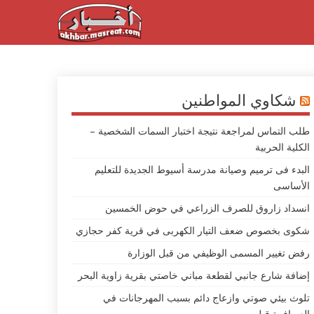
شكاوي المواطنين
طلب التماس لمراجعة نتيجة اختبار السمات الشخصية –
الكلية الحربية
البدء فى ترميم وصيانة مدرسة أسيوط الجديدة للتعليم
الأساسى
انسداد زاروق للصرف الزراعي في حوض الخمسين
شكوى بخصوص ضعف التيار الكهربى في قرية كفر حجازي
رفض تغيير المسمى الوظيفي من قبل الوزارة
إضافة شارع جانبي لقطعة مباني خاصتي بقرية زاوية البحر
تلوث بيئي صوتي وازعاج دائم بسبب المهرجانات في
العصافرة قبلي