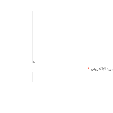
لن اعدام 21 مسيحي
بيان السيسي :توعد بالقصاص لمقتل 21
مصري في ليبيا...
لبريد الإلكتروني
*