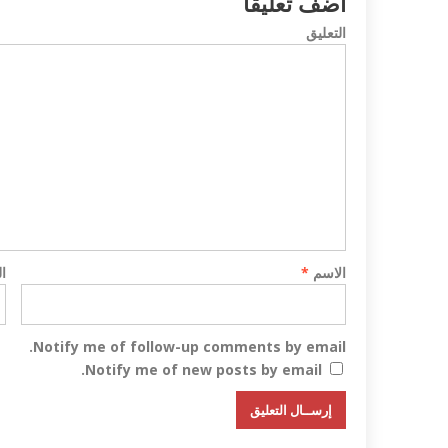
أضف تعليقاً
التعليق
 تندد بمذبحة شارلي
داعش ليبيا تع
مصري في طرابلس...
الاسم
*
ا
Notify me of follow-up comments by email.
Notify me of new posts by email.