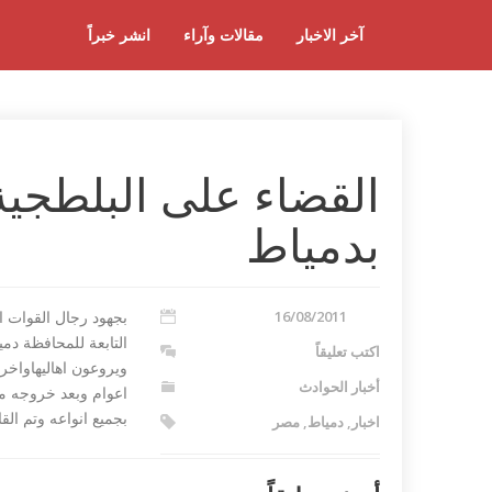
آخر الاخبار
مقالات وآراء
انشر خبراً
القضاء على البلطجية
بدمياط
16/08/2011
بجهود رجال القوات ا
التابعة للمحافظة دم
اكتب تعليقاً
ويروعون اهاليهاواخ
أخبار الحوادث
اعوام وبعد خروجه من
بجميع انواعه وتم ال
اخبار
,
دمياط
,
مصر