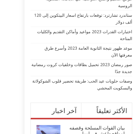
الروسية
ستاندرد تشارترد: توقعات بارتفاع اسعار البيتكوين إلى 120
ألف دولار
اختبارات القدرات 2023 مواعيد وأماكن التقديم والكليات
المتاحة
موعد ظهور نتيجة الثانوية العامة 2023 وأسرع طرق
معرفتها الآن
صور رمضان 2023 تحميل بطاقات وخلفيات كروت رمضانية
جديدة جدًا
وصفات حلويات عيد الحب: طريقة تحضير قلوب الشوكولاتة
والبسكويت المحشي
الأكثر تعليقاً
آخر اخبار
بيان القوات المسلحة وقصفه
لمواقع داعش في ليبيا...