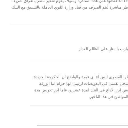
ابداء ملاحظاتها علي هذه المذكرة وسوف يقوم سفير مصر بالعراق شريف
ر مباشرة ليتم الصرف من قبل وزارة القوي العاملة بالتنسيق مع البنك
رب ياستار علي الظالم الغدار
لن اعدام 21 مسيحي
بيان السيسي :توعد بالقصاص لمقتل 21
مصري في ليبيا...
طن المصرى ليس لة اى قيمة والواضح ان الحكومة الجديدة
ل نفسى فى التعويضات لرئيتى انها حرام اما الورقة
ض اين الاداع فى البنك لمدة عشرين عاما اين تعويض هدة
المواطن فى هذا التاخير