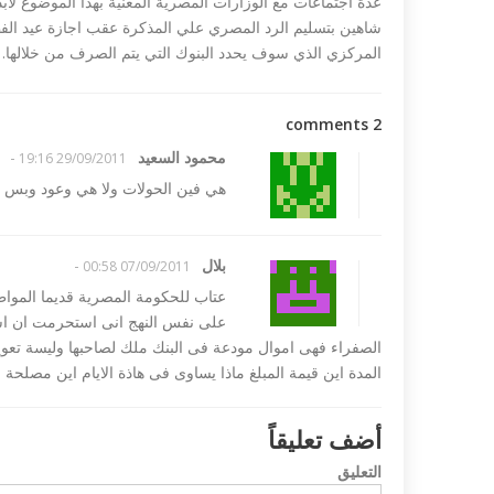
عدة اجتماعات مع الوزارات المصرية المعنية بهذا الموضوع ل
شاهين بتسليم الرد المصري علي المذكرة عقب اجازة عيد الفط
المركزي الذي سوف يحدد البنوك التي يتم الصرف من خلالها.
2 comments
محمود السعيد
-
29/09/2011 19:16
هي فين الحولات ولا هي وعود وبس يا
 تندد بمذبحة شارلي
داعش ليبيا تع
بلال
-
07/09/2011 00:58
مصري في طرابلس...
عتاب للحكومة المصرية قديما الموا
على نفس النهج انى استحرمت ان اسج
الصفراء فهى اموال مودعة فى البنك ملك لصاحبها وليسة تعوي
المدة اين قيمة المبلغ ماذا يساوى فى هاذة الايام اين مصلحة 
أضف تعليقاً
التعليق