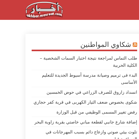
شكاوي المواطنين
طلب التماس لمراجعة نتيجة اختبار السمات الشخصية –
الكلية الحربية
البدء فى ترميم وصيانة مدرسة أسيوط الجديدة للتعليم
الأساسى
انسداد زاروق للصرف الزراعي في حوض الخمسين
شكوى بخصوص ضعف التيار الكهربى في قرية كفر حجازي
رفض تغيير المسمى الوظيفي من قبل الوزارة
إضافة شارع جانبي لقطعة مباني خاصتي بقرية زاوية البحر
تلوث بيئي صوتي وازعاج دائم بسبب المهرجانات في
العصافرة قبلي