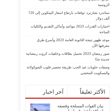
الروسية
ستاندرد تشارترد: توقعات بارتفاع اسعار البيتكوين إلى 120
ألف دولار
اختبارات القدرات 2023 مواعيد وأماكن التقديم والكليات
المتاحة
موعد ظهور نتيجة الثانوية العامة 2023 وأسرع طرق
معرفتها الآن
صور رمضان 2023 تحميل بطاقات وخلفيات كروت رمضانية
جديدة جدًا
وصفات حلويات عيد الحب: طريقة تحضير قلوب الشوكولاتة
والبسكويت المحشي
الأكثر تعليقاً
آخر اخبار
بيان القوات المسلحة وقصفه
لمواقع داعش في ليبيا...