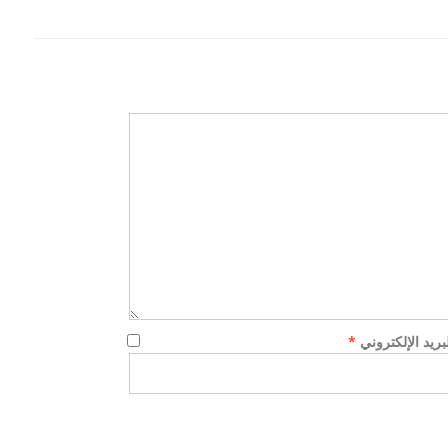
لن اعدام 21 مسيحي
بيان السيسي :توعد بالقصاص لمقتل 21
مصري في ليبيا...
لبريد الإلكتروني
*