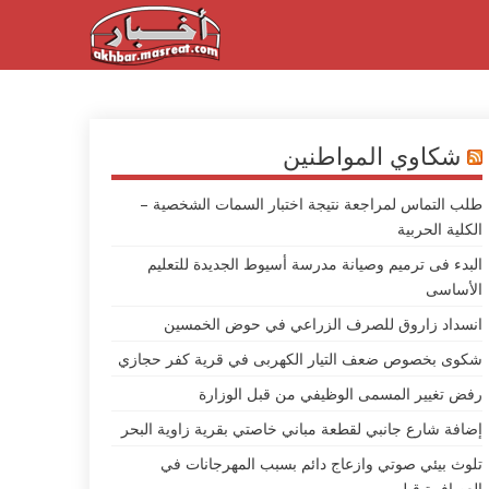
شكاوي المواطنين
طلب التماس لمراجعة نتيجة اختبار السمات الشخصية –
الكلية الحربية
البدء فى ترميم وصيانة مدرسة أسيوط الجديدة للتعليم
الأساسى
انسداد زاروق للصرف الزراعي في حوض الخمسين
شكوى بخصوص ضعف التيار الكهربى في قرية كفر حجازي
رفض تغيير المسمى الوظيفي من قبل الوزارة
إضافة شارع جانبي لقطعة مباني خاصتي بقرية زاوية البحر
تلوث بيئي صوتي وازعاج دائم بسبب المهرجانات في
العصافرة قبلي