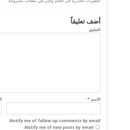
التغييرات الجذرية في العالم والتي هي مطالب مشروعة.
أضف تعليقاً
التعليق
 تندد بمذبحة شارلي
داعش ليبيا تع
مصري في طرابلس...
الاسم
*
ا
Notify me of follow-up comments by email.
Notify me of new posts by email.