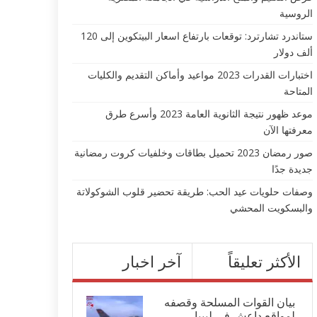
الروسية
ستاندرد تشارترد: توقعات بارتفاع اسعار البيتكوين إلى 120
ألف دولار
اختبارات القدرات 2023 مواعيد وأماكن التقديم والكليات
المتاحة
موعد ظهور نتيجة الثانوية العامة 2023 وأسرع طرق
معرفتها الآن
صور رمضان 2023 تحميل بطاقات وخلفيات كروت رمضانية
جديدة جدًا
وصفات حلويات عيد الحب: طريقة تحضير قلوب الشوكولاتة
والبسكويت المحشي
الأكثر تعليقاً
آخر اخبار
بيان القوات المسلحة وقصفه
لمواقع داعش في ليبيا...