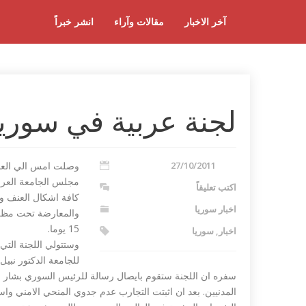
آخر الاخبار
مقالات وآراء
انشر خبراً
لجنة عربية في سوري
27/10/2011
وصلت امس الي العاص
مجلس الجامعة العربي
اكتب تعليقاً
كافة اشكال العنف وا
اخبار سوريا
والمعارضة تحت مظلة 
15 يوما.
اخبار
,
سوريا
وستتولي اللجنة التي
للجامعة الدكتور نبي
سفره ان اللجنة ستقوم بايصال رسالة للرئيس السوري بشار 
المدنيين. بعد ان اثبتت التجارب عدم جدوي المنحي الامني وا