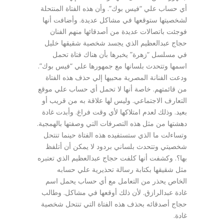
أي حساب علي “فيس بوك”. وأن هذه الفتاة المنتحلة
لشخصيتها ستوقعها في مشاكل عديدة. وأضافت أنها
فوجئت باتصالات عديدة من أصدقائها منهم الفنان
حجاج عبدالعظيم الذي يجسد شخصية شقيقها خليل
في مسلسل “زهرة” يخبرها بأن هناك فتاة تحمل
اسمها وتتحدث بلسانها مع جمهورها علي “فيس بوك”.
ودعت الفنانة المصرية محبيها إلي حذف هذه الفتاة
من قائمتهم. خاصة أنها لا تحمل أي حساب علي موقع
التعارف الاجتماعي. وليس لها علاقة به من قريب أو
بعيد. وذلك لعدم امتلاكها لأي وقت فراغ. وأبدت غادة
دهشتها من مثل هذه التصرفات التي وصفتها بالهمجية.
وتساءلت ما الذي ستستفيده هذه الفتاة حينما تنتحل
شخصيتي وتتحدث بلساني بردود لا يمكن أن أتلفظ
بها؟. وكشفت أنها كلفت حجاج عبدالعظيم الذي تعتبره
مثل شقيقها بكتابة رسالة تحذيرية علي حسابه
الخاص يحذر من التعامل مع أي حساب يحمل اسم
غادة عبدالرازق. لأن ذلك أوقعها في مشاكل. وطالب
حجاج أصدقائه بحذف هذه الفتاة التي تنتحل شخصية
غادة.