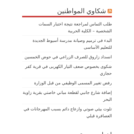
شكاوي المواطنين
طلب التماس لمراجعة نتيجة اختبار السمات
الشخصية – الكلية الحربية
البدء فى ترميم وصيانة مدرسة أسيوط الجديدة
للتعليم الأساسى
انسداد زاروق للصرف الزراعي في حوض الخمسين
شكوى بخصوص ضعف التيار الكهربى في قرية كفر
حجازي
رفض تغيير المسمى الوظيفي من قبل الوزارة
إضافة شارع جانبي لقطعة مباني خاصتي بقرية زاوية
البحر
تلوث بيئي صوتي وازعاج دائم بسبب المهرجانات في
العصافرة قبلي