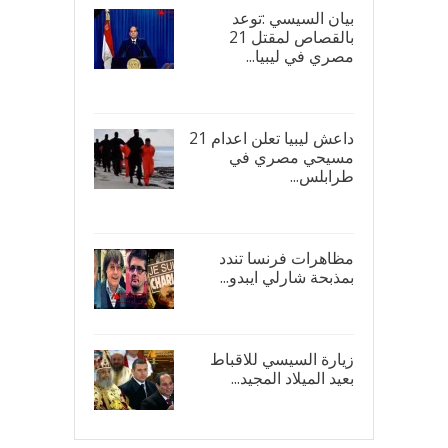
بيان السيسي :توعد
بالقصاص لمقتل 21
مصري في ليبيا...
17/
داعش ليبيا تعلن اعدام 21
مسيحي مصري في
طرابلس...
16/
مظاهرات فرنسا تندد
بمذبحة شارلي ايبدو...
08/
زيارة السيسي للاقباط
بعيد الميلاد المجيد...
07/