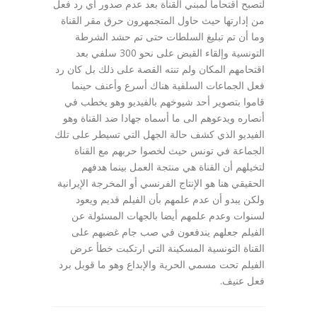
لتصبح اقتحاما لمبني القناة بعد عدم صدور أي رد فعل
من إدارتها حيث حاول المتجمهرون حرق مقر القناة
وما أن تم تبليغ السلطات حتى تم حشد الشرطة
التونسية وإلقاء القبض على نحو 300 سلفي بعد
اقتحامهم المكان ولم تنته القصة على ذلك بل كان رد
فعل الجماعات السلفية هناك أسرع وأعنف حينما
قاموا بتصوير أحد شيوخهم بالفيديو وهو يخطب في
أنصاره ويدعوهم الى ما أسماه جهادا ضد القناة وهو
الفيديو الذي كشف حالة الجهل التي تسيطر على تلك
الجماعة في تونس حيث لخصوا حربهم مع القناة
لتخيلهم أن القناة هي منتجة العمل بينما هدفهم
الحقيقي هنا هو الإنتاج الفرنسي أو المخرجة الإيرانية
ولكن يبدو أن عدم علمهم بأن الفيلم قديم ويعود
لسنوات وعدم علمهم أيضا بالجهات المسئولة عن
الفيلم جعلهم يندفعون في صب جام غضبهم على
القناة التونسية المسكينة التي ارتكبت خطأ عرض
الفيلم تحت مسمي الحرية والإبداع وهو ما قوبل برد
فعل عنيف.