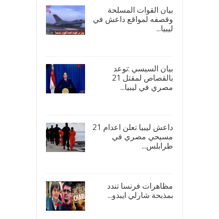
بيان القوات المسلحة
وقصفه لمواقع داعش في
ليبيا...
17/
بيان السيسي :توعد
بالقصاص لمقتل 21
مصري في ليبيا...
17/
داعش ليبيا تعلن اعدام 21
مسيحي مصري في
طرابلس...
16/
مظاهرات فرنسا تندد
بمذبحة شارلي ايبدو...
08/