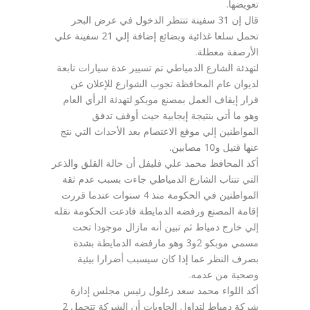
تعويضها.
قال إن 31 سفينة تنتظر الدخول في عرض البحر
تحمل سلعا غذائية وبضائع إضافة إلي 21 سفينة علي
الأرصفة معطلة.
لتهدئة الشارع الدمياطي تم تسيير عدة سيارات تابعة
لديوان عام المحافظة تجوب الشوارع للإعلان عن
قرار إيقاف العمل بمصنع موبكو لتهدئة الرأي العام
وهو ما أتي بنتيجة إيجابية حيث أوقف تدفق
المواطنين إلي موقع الاعتصام بعد الأحداث التي نتج
عنها قتيل و10 مصابين.
أكد المحافظ محمد علي فليفل أن حالة القلق والذعر
التي تنتاب الشارع الدمياطي جاءت بسبب عدم ثقة
المواطنين في الحكومة منذ 4 سنوات عندما قررت
إقامة المصنع ورفضه الدمايطة فادعت الحكومة نقله
إلي خارج دمياط ثم تبين أنه مازال موجودا تحت
مسمي موبكو 2و3 وهو مارفضه الدمايطة بشدة
بصرف النظر عما إذا كان سيسبب أضرارا بيئية
وصحية من عدمه.
أكد اللواء محمد سعد زغلول رئيس مجلس إدارة
شركة دمياط لتداول الحاويات أن الشركة تتحمل 2