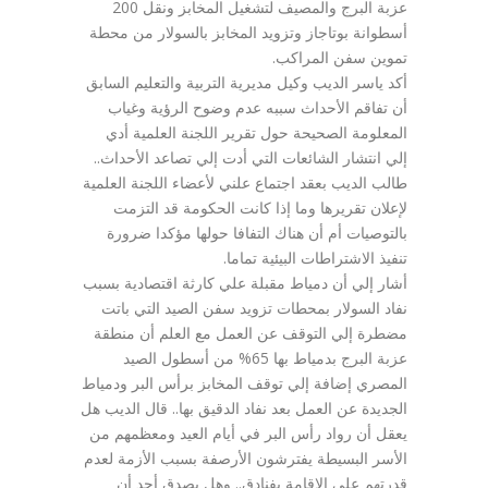
عزبة البرج والمصيف لتشغيل المخابز ونقل 200
أسطوانة بوتاجاز وتزويد المخابز بالسولار من محطة
تموين سفن المراكب.
أكد ياسر الديب وكيل مديرية التربية والتعليم السابق
أن تفاقم الأحداث سببه عدم وضوح الرؤية وغياب
المعلومة الصحيحة حول تقرير اللجنة العلمية أدي
إلي انتشار الشائعات التي أدت إلي تصاعد الأحداث..
طالب الديب بعقد اجتماع علني لأعضاء اللجنة العلمية
لإعلان تقريرها وما إذا كانت الحكومة قد التزمت
بالتوصيات أم أن هناك التفافا حولها مؤكدا ضرورة
تنفيذ الاشتراطات البيئية تماما.
أشار إلي أن دمياط مقبلة علي كارثة اقتصادية بسبب
نفاد السولار بمحطات تزويد سفن الصيد التي باتت
مضطرة إلي التوقف عن العمل مع العلم أن منطقة
عزبة البرج بدمياط بها 65% من أسطول الصيد
المصري إضافة إلي توقف المخابز برأس البر ودمياط
الجديدة عن العمل بعد نفاد الدقيق بها.. قال الديب هل
يعقل أن رواد رأس البر في أيام العيد ومعظمهم من
الأسر البسيطة يفترشون الأرصفة بسبب الأزمة لعدم
قدرتهم علي الإقامة بفنادق.. وهل يصدق أحد أن