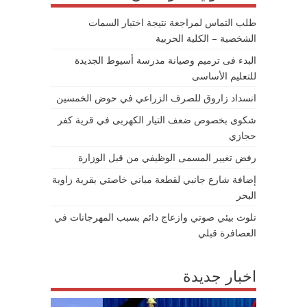
طلب التماس لمراجعة نتيجة اختبار السمات
الشخصية – الكلية الحربية
البدء فى ترميم وصيانة مدرسة أسيوط الجديدة
للتعليم الأساسى
انسداد زاروق للصرف الزراعي في حوض الخمسين
شكوى بخصوص ضعف التيار الكهربى في قرية كفر
حجازي
رفض تغيير المسمى الوظيفي من قبل الوزارة
إضافة شارع جانبي لقطعة مباني خاصتي بقرية زاوية
البحر
تلوث بيئي صوتي وازعاج دائم بسبب المهرجانات في
العصافرة قبلي
اخبار جديدة