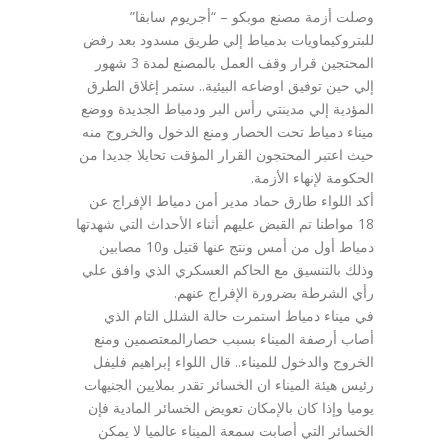
وصلت أزمة مصنع موبكو – “أجريوم سابقا”
للبتروكيماويات بدمياط إلي طريق مسدود بعد رفض
المحتجين قرار وقف العمل بالمصنع لمدة 3 شهور
إلي حين توفيق اوضاعه البيئية.. ستمر إغلاق الطرق
المؤدية إلي مدينتي رأس البر ودمياط الجديدة ووضع
ميناء دمياط تحت الحصار ومنع الدخول والخروج منه
حيث اعتبر المحتجون القرار المؤقت تحايلا جديدا من
الحكومة لإنهاء الأزمة.
أكد اللواء طارق حماد مدير أمن دمياط الإفراج عن
18 مواطنا تم القبض عليهم أثناء الأحداث التي شهدتها
دمياط أول من أمس ونتج عنها قتيل و10 مصابين
وذلك بالتنسيق مع الحاكم العسكري الذي وافق علي
رأي الشرطة بضرورة الإفراج عنهم.
في ميناء دمياط استمرت حالة الشلل التام الذي
أصاب أرصفة الميناء بسبب حصارالمعتصمين ومنع
الخروج والدخول للميناء.. قال اللواء إبراهيم فليفل
رئيس هيئة الميناء ان الخسائر تقدر بملايين الجنيهات
يوميا وإذا كان بالإمكان تعويض الخسائر المادية فإن
الخسائر التي أصابت سمعة الميناء عالميا لا يمكن