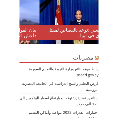
لن اعدام 21 مسيحي
بيان السيسي :توعد بالقصاص لمقتل
21 مصري في ليبيا...
مصريات
رابط موقع نتائج وزارة التربية والتعليم السورية
moed.gov.sy
فرص التعليم والمنح الدراسية في الجامعة المصرية
الروسية
ستاندرد تشارترد: توقعات بارتفاع اسعار البيتكوين إلى
120 ألف دولار
اختبارات القدرات 2023 مواعيد وأماكن التقديم