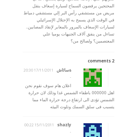
المحتجين يرفضون السماح لسيارة إسعاف بنقل
مريض من مستشفي رأس البر إلي مستشفي دمياط
في الوقت الذي يسمح به الإحتلال الإسرائيلي
لسيارات الإسعاف بالمرور بالمعابر لإنقاذ المصابين..
تساءل من ينفق آلاف الجنيهات يوميا علي
المعتصمين؟ ولصالح من؟
2 comments
ةساثاش
17/11/2011 20:30
-
اعلان هام سوف نقوم نحن
اهل 000000 باطفاء الشمس غدا وذلك لان حرارة
الشمس تؤدى الى ارتفاع درجة حرارة الماء مما
يتسبب فى سلق السمك وتلوث البيئه
shazly
15/11/2011 00:22
-