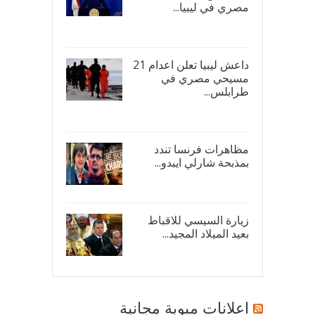
مصري في ليبيا...
17/
داعش ليبيا تعلن اعدام 21
مسيحي مصري في
طرابلس...
16/
مظاهرات فرنسا تندد
بمذبحة شارلي ايبدو...
08/
زيارة السيسي للاقباط
بعيد الميلاد المجيد...
07/
اعلانات مبوبة مجانية