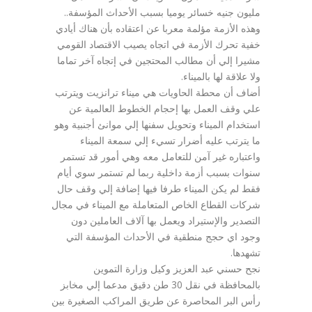
مليون جنيه خسائر يوميا بسبب الأحداث المؤسفة..
وهذه الأزمة مؤلمة معربا عن اعتقاده بأن هناك أيادي
خفية تحرك الأزمة في اتجاه يصيب الاقتصاد القومي
مشيرا إلي أن مطالب المحتجين في إتجاه آخر تماما
ولا علاقة لها بالميناء.
أضاف أن محطة الحاويات هي ميناء ترانزيت ويترتب
علي وقف العمل بها إحجام الخطوط العالمية عن
استخدام الميناء وتحويل سفنها إلي موانئ أجنبية وهو
ما يترتب عليه أضرار تسيء إلي سمعة الميناء
واعتباره غير آمن للتعامل معه وهي أمور قد تستمر
سنوات بسبب أزمة داخلية ربما لم تستمر سوي أيام
فقط لم يكن الميناء طرفا فيها إضافة إلي وقف حال
شركات القطاع الخاص المتعاملة مع الميناء في مجال
التصدير والإستيراد ويعمل بها آلاف العاملين دون
وجود اي حجج منطقية في الأحداث المؤسفة التي
تشهدها.
نجح حسني عبد العزيز وكيل وزارة التموين
بالمحافظة في نقل 30 طن دقيق مدعما إلي مخابز
رأس البر المحاصرة عن طريق المراكب الصغيرة بين