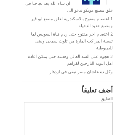
ان شاء اللة بعد نجاحنا فى
غلق مصنع موبكو ندعو الى
1 اعتصام مفتوح بالاسكندرية لغلق مصنع ابو قير
ومصنع حديد الدخيلة
2 اعتصام اخر مفتوح حتى ردم قناة السويس لما
تسببة المراكب المارة من تلوث سمعى وبيئى
للبمبوطية
3 هجوم على السد العالى وهدمة حتى يمكن اعادة
اهل النوبة النازحين لقراهم
وكل دة علشان مصر تبقى فى ازدهار
أضف تعليقاً
التعليق