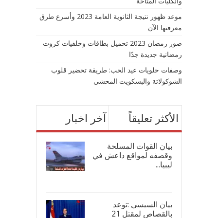
والكليات المتاحة
موعد ظهور نتيجة الثانوية العامة 2023 وأسرع طرق
معرفتها الآن
صور رمضان 2023 تحميل بطاقات وخلفيات كروت
رمضانية جديدة جدًا
وصفات حلويات عيد الحب: طريقة تحضير قلوب
الشوكولاتة والبسكويت المحشي
الأكثر تعليقاً
آخر اخبار
بيان القوات المسلحة
وقصفه لمواقع داعش في
ليبيا...
17/
بيان السيسي :توعد
بالقصاص لمقتل 21