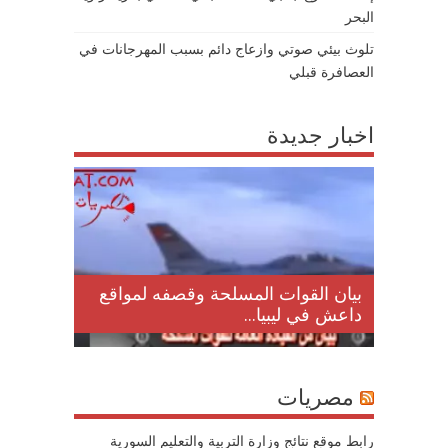
البحر
تلوث بيئي صوتي وازعاج دائم بسبب المهرجانات في
العصافرة قبلي
اخبار جديدة
لمقتل
بيان القوات المسلحة وقصفه لمواقع
داعش في ليبيا...
مصريات
رابط موقع نتائج وزارة التربية والتعليم السورية