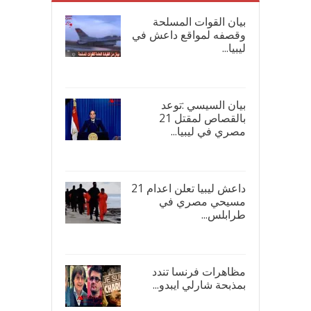
بيان القوات المسلحة
وقصفه لمواقع داعش في
ليبيا...
17/
بيان السيسي :توعد
بالقصاص لمقتل 21
مصري في ليبيا...
17/
داعش ليبيا تعلن اعدام 21
مسيحي مصري في
طرابلس...
16/
مظاهرات فرنسا تندد
بمذبحة شارلي ايبدو...
08/