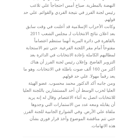
النهضة بالمطرية. صباح أمس احتجاجاً علي تلاعب
رئيس لجنة الفرز في نتيجة الفردي والقوائم. علي حد
قولهم.
وكانت الأحزاب الإسلامية قد أعلنت في وقت سابق
بعد اعلان نتائج الانتخابات لـ مجلس الشعب 2011
بالقاهرة في دائرة المرية أنهما ستنظم اعتصاماً
مفتوحاً أمام مقر اللجنة الفرعية. حتي تتم الاستجابة
لمطالبهم الكاملة بإعادة الانتخابات في الدائرة بعد
التزوير الفاضح. وإعلان رئيس لجنة الفرز أن هناك
أكثر من 160 ألف صوت باطلة في الانتخابات. وهو ما
يعد رقماً مهولا. علي حد قولهم.
ومن جانبه أكد الدكتور محمد محسوب. عضو الهيئة
العليا لحزب الوسط أن أحد المستشارين باللجنة العليا
للانتخابات اتصل به أثناء الاعتصام. وقال له إنه يريد
أن يقابله ومعه عدد من الاستمارات التي وجدوها
ملقاة علي الأرض. وفي الشوارع الجانبية للجنة الفرز.
حتي تتم مناقشة الموضوع وأخذ قرار فوري بشأن
هذه الاتهامات.