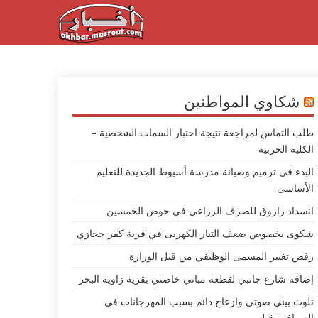
شكاوي المواطنين
طلب التماس لمراجعة نتيجة اختبار السمات الشخصية –
الكلية الحربية
البدء فى ترميم وصيانة مدرسة أسيوط الجديدة للتعليم
الأساسى
انسداد زاروق للصرف الزراعي في حوض الخمسين
شكوى بخصوص ضعف التيار الكهربى في قرية كفر حجازي
رفض تغيير المسمى الوظيفي من قبل الوزارة
إضافة شارع جانبي لقطعة مباني خاصتي بقرية زاوية البحر
تلوث بيئي صوتي وازعاج دائم بسبب المهرجانات في
العصافرة قبلي