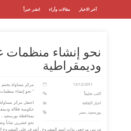
آخر الاخبار
مقالات وآراء
انشر خبراً
نحو إنشاء منظمات غي
وديمقراطية
13/12/2011
مركز مساواة يختتم 
” نحو إنشاء منظمات 
اكتب تعليقاً
احتفل مركز مساواة ل
اخبار الثقافة
حكومية فعّالة وديمق
بورسعيد
,
مصر
بمحافظة بورسعيد ، 
نحو عشرين شاباً وشا
تدريبى مرجعى بذات اسم المشروع . أشرف على المشروع السي