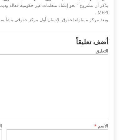
يذكر أن مشروع ” نحو إنشاء منظمات غير حكومية فعالة وديمق
MEPI .
ويعد مركز مساواة لحقوق الإنسان أول مركز حقوقى ينشأ بمحافظا
أضف تعليقاً
التعليق
 تندد بمذبحة شارلي
داعش ليبيا تع
مصري في طرابلس...
الاسم
*
ا