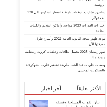
الروسية
ستاندرد تشارترد: توقعات بارتفاع اسعار البيتكوين إلى 120
ألف دولار
اختبارات القدرات 2023 مواعيد وأماكن التقديم والكليات
المتاحة
موعد ظهور نتيجة الثانوية العامة 2023 وأسرع طرق
معرفتها الآن
صور رمضان 2023 تحميل بطاقات وخلفيات كروت رمضانية
جديدة جدًا
وصفات حلويات عيد الحب: طريقة تحضير قلوب الشوكولاتة
والبسكويت المحشي
الأكثر تعليقاً
آخر اخبار
بيان القوات المسلحة وقصفه
لمواقع داعش في ليبيا...