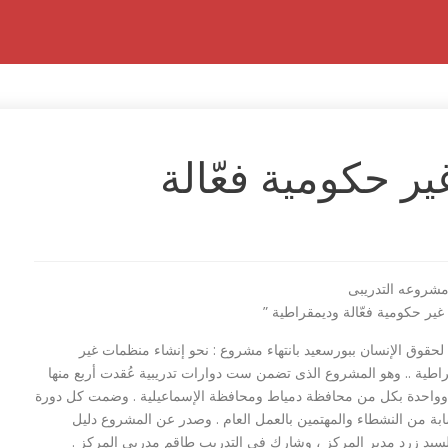
ر حكومية فعّالة
مشروعه التدريبى
غير حكومية فعّالة وديمقراطية ”
حقوق الإنسان ببورسعيد بانتهاء مشروع : نحو إنشاء منظمات غير
راطية .. وهو المشروع الذى تضمن ست دوارات تدريبية عُقدت أربع منها
وواحدة بكل من محافظة دمياط ومحافظة الإسماعيلية . وضمت كل دورة
بة من النشطاء والمهتمين بالعمل العام . وصدر عن المشروع دليل
د زرد مدير المركز ، وشارك فى التدريب طاقم مدربى المركز .