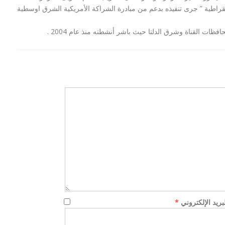
راطية ” جرى تنفيذه بدعم من مبادرة الشراكة الأمريكية الشرق اوسطية
ت القناة وشرق الدلتا حيث باشر أنشطته منذ عام 2004 .
لن اعدام 21 مسيحي
بيان السيسي :توعد بالقصاص لمقتل 21
مصري في ليبيا...
لبريد الإلكتروني
*