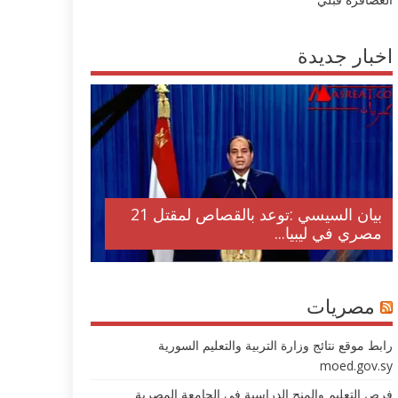
اخبار جديدة
بيان السيسي :توعد بالقصاص لمقتل 21
مصري في ليبيا...
مصريات
رابط موقع نتائج وزارة التربية والتعليم السورية
moed.gov.sy
فرص التعليم والمنح الدراسية في الجامعة المصرية