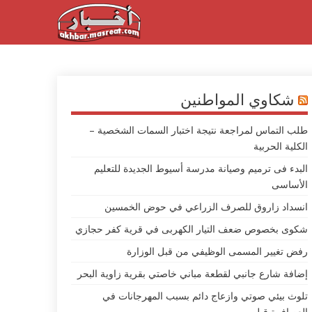
شكاوي المواطنين
طلب التماس لمراجعة نتيجة اختبار السمات الشخصية –
الكلية الحربية
البدء فى ترميم وصيانة مدرسة أسيوط الجديدة للتعليم
الأساسى
انسداد زاروق للصرف الزراعي في حوض الخمسين
شكوى بخصوص ضعف التيار الكهربى في قرية كفر حجازي
رفض تغيير المسمى الوظيفي من قبل الوزارة
إضافة شارع جانبي لقطعة مباني خاصتي بقرية زاوية البحر
تلوث بيئي صوتي وازعاج دائم بسبب المهرجانات في
العصافرة قبلي