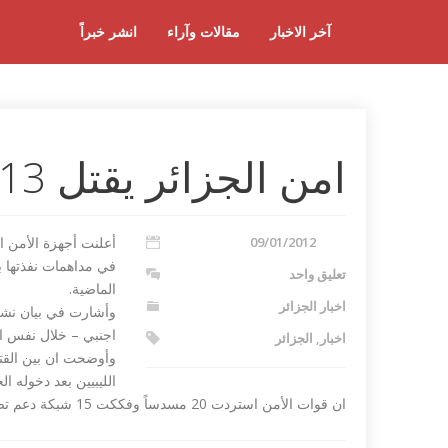
آخر الاخبار
مقالات وآراء
انشر خبراً
امن الجزائر يقتل 13 مسلحا
09/01/2012
في مداهمات نفذتها بم
تعليق واحد
الماضية.
اخبار الجزائر
اجنبي – خلال نفس ال
اخبار
,
الجزائر
وأوضحت ان بين القتل
الليبيين بعد دخوله ال
ان قوات الأمن استردت 20 مسدساً وفككت 15 شبكة دعم تضم أكثر من 40 عنصراً إرهابياً.