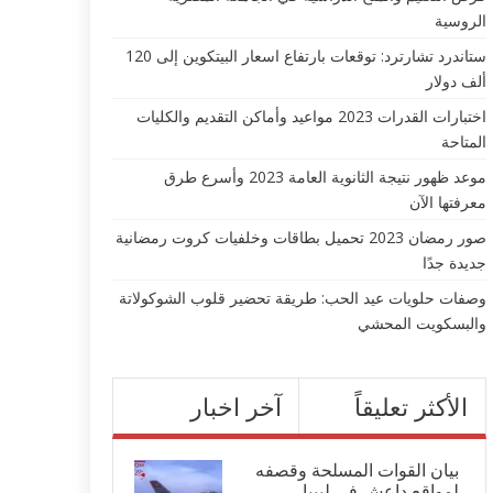
الروسية
ستاندرد تشارترد: توقعات بارتفاع اسعار البيتكوين إلى 120
ألف دولار
اختبارات القدرات 2023 مواعيد وأماكن التقديم والكليات
المتاحة
موعد ظهور نتيجة الثانوية العامة 2023 وأسرع طرق
معرفتها الآن
صور رمضان 2023 تحميل بطاقات وخلفيات كروت رمضانية
جديدة جدًا
وصفات حلويات عيد الحب: طريقة تحضير قلوب الشوكولاتة
والبسكويت المحشي
الأكثر تعليقاً
آخر اخبار
بيان القوات المسلحة وقصفه
لمواقع داعش في ليبيا...