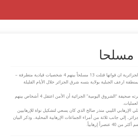
أعلنت أجهزة الأمن الجزائرية ان قواتها قتلت 13 مسلحاً بينهم 4 شخصيات قيادية متطرفة –
نطقة ارعف الجبلية بولاية بتسه شرق الجزائر خلال الأيام القليلة
وأشارت في بيان نشرته صحيفة “الشروق اليومية” الجزائية أن الأمن اعتقل 4 أشخاص بينهم
عمليات.
ي الإرهابي الليبي منذر صالح الذي كان يسعي لتشكيل نواة للإرهابيين
جزائر.. إلي جانب ثلاثة من أمراء الجماعات الإرهابية المحلية.. وذكر البيان