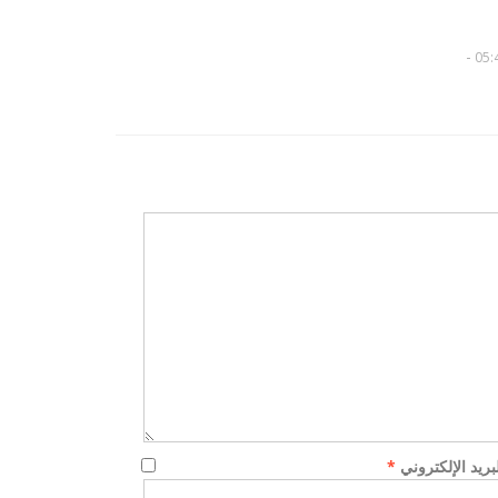
-
شارلي
داعش ليبيا تعلن اعدام 21 مسيحي
مصري في طرابلس...
لبريد الإلكتروني
*