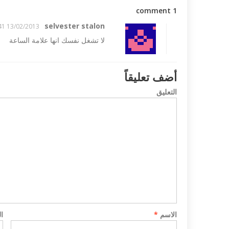
1 comment
selvester stalon
13/02/2013 05:41
لا تشغل نفسك انها علامة الساعة
أضف تعليقاً
التعليق
اقباط بعيد الميلاد
مظاهرات فرنسا تندد بمذبحة 
ايبدو...
الاسم
*
ا