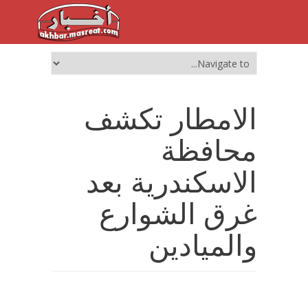
الامطار تكشف
محافظة
الاسكندرية بعد
غرق الشوارع
والميادين