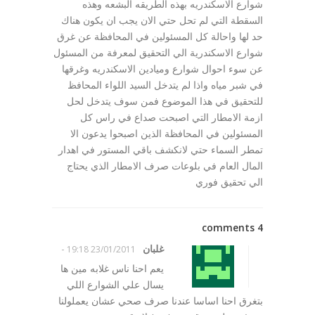
شوارع الاسكندريه بهذه الطريقه البشعه وهذه
السقطة التي لم تحل حتي الان يجب ان يكون هناك
حد لها واحالة كل المسئولين في المحافظة عن غرق
شوارع الاسكندرية الي التحقيق لمعرفة من المسئول
عن سوء احوال شوارع وميادين الاسكندريه وغرقها
في شبر مياه واذا لم يتدخل السيد اللواء المحافظ
للتحقيق في هذا الموضوع فمن سوف يتدخل لحل
ازمة الامطار التي اصبحت صداع في راس كل
المسئولين في المحافظة الذين اصبحوا يدعون الا
تمطر السماء حتي لانكشف باقي المستور في اهدار
المال العام في بلوعات صرف الامطار الذي يحتاج
الي تحقيق فوري
4 comments
غلبان
-
23/01/2011 19:18
يعم احنا ناس غلابه مين ها
يسال علي الشوارع اللي
بتغرق احنا اساسا عندنا صرف صحي عشان يعملولنا