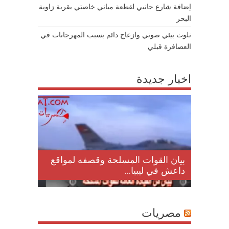
إضافة شارع جانبي لقطعة مباني خاصتي بقرية زاوية
البحر
تلوث بيئي صوتي وازعاج دائم بسبب المهرجانات في
العصافرة قبلي
اخبار جديدة
لمقتل
بيان القوات المسلحة وقصفه لمواقع
داعش في ليبيا...
مصريات