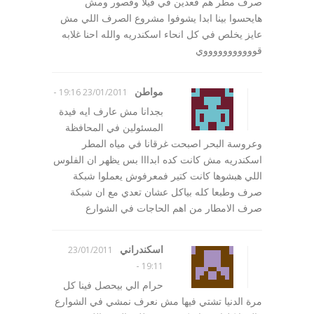
صرف مطر هم قعدين في فيلا وقصور ومش
هايحسوا بينا ابدا يشوفوا مشروع الصرف اللي مش
عايز يخلص في كل انحاء اسكندريه والله احنا غلابه
قوووووووووووي
مواطن
-
23/01/2011 19:16
بجدانا مش عارف ايه فيدة
المسئولين في المحافظة
وعروسة البحر اصبحت غرقانا في مياه المطر
اسكندريه مش كانت كده ابدااا بس يظهر ان الفلوس
اللي هبشوها كانت كتير فمعرفوش يعملوا شبكة
صرف وطبعا كله بياكل عشان تعدي مع ان شبكة
صرف الامطار من اهم الحاجات في الشوارع
اسكندراني
23/01/2011
-
19:11
حرام الي بيحصل فينا كل
مرة الدنيا تشتي فيها مش نعرف نمشي في الشوارع