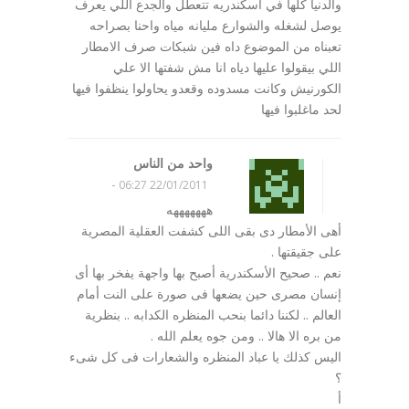
والدنيا كلها في اسكندريه تتعطل والجدع اللي يعرف
يوصل لشغله والشوارع مليانه مياه واحنا بصراحه
تعبناه من الموضوع داه فين شبكات صرف الامطار
اللي بيقولوا عليها دياه انا مش شفتها الا علي
الكورنيش وكانت مسدوده وقعدو يحاولوا ينظفوا فيها
لحد ماغلبوا فيها
واحد من الناس
-
22/01/2011 06:27
هههههههه
أهى الأمطار دى بقى اللى كشفت العقلية المصرية
على جقيقتها .
نعم .. صحيح الأسكندرية أصبح بها واجهة يفخر بها أى
إنسان مصرى حين يضعها فى صورة على النت أمام
العالم .. لكننا دائما بنحب المنظره الكدابه .. بنظرية
من بره الا هالا .. ومن جوه يعلم الله .
اليس كذلك يا عباد المنظره والشعارات فى كل شىء
؟
أ