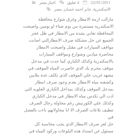
22/01/2011
4 تعليق
اخبار مصر
الاسكندرية
,
جابر احمد حسان
,
مصر
مازالت ازمة الامطار وغرق شوارع محافظة
الاسكندريه مستمرة من يوم شتاء او يومين واصبحت
المحافظة تعاني بشدة من الامطار في ظل عجز
الجميع عن حل مشكلة صرف الامطارالتي اصابت
مواقف السيارات في مقتل واصبحت الامطار
محاصرة ميادين وشوارع ومواقف السيارات
بالاسكندرية وكذلك الكباري كما حدث في مدخل
موقف محرم بك الذي حاصرت المياه الموقف في
مشهد غريب علي الموقف الذي تكلف عدة ملايين
وكشفته مياه الامطار بعدم وجود صرف امطار
بمدخل الموقف وكذلك بمداخل الكباري العلويه التي
ادت الي تكدس مياه الامطار في مدخل الكباري
وكذلك علي الكورنيش رغم محاولة رجال الصرف
تنظيف بلاعات الصرف الا انا محاولاتهم باءت بالفشل
في
حل لغز صرف الامطار الذي يجب محاسبة كل
مسئول عن انسداد هذه البلوعات وركود المياه في