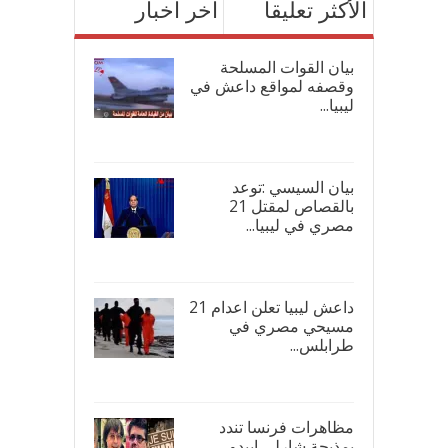
الأكثر تعليقاً
آخر اخبار
بيان القوات المسلحة
وقصفه لمواقع داعش في
ليبيا...
17/
بيان السيسي :توعد
بالقصاص لمقتل 21
مصري في ليبيا...
17/
داعش ليبيا تعلن اعدام 21
مسيحي مصري في
طرابلس...
16/
مظاهرات فرنسا تندد
بمذبحة شارلي ايبدو...