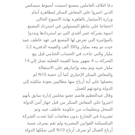
دعا ائتلاف العاملين بمصنع اسمنت أسيوط سيمكس
الذين اجبروا علي المعاش المبكر لمظاهرة أمام
وزارة الأستثمار بالقاهرة نهاية الاسبوع الحالي
احتجاجا علي تباطؤ المسئولين في استرداد المصنع
اسوة بشركة عمر أفندي التي تم استردادها ونددوا
بالمؤامرة التي تعرض لها المصنع في عهد عاطف عبيد
حيث تم بيعه بمليار و380 ألف والقيمة الدفترية 2.2
مليار والتي جاءت في الحساب الختامي قبل بيع
الشركة ب 4 شهور بينما القيمة الفعلية تصل إلي 14
مليار جنيه وتم بيعه وإجبارهم علي الاستقالة
والمعاش المبكر الإجباري كما أن حصة 10% لم
يحصلوا علي أية أرباح منها مطالبين بعودة ملكيته إلي
الدولة وعودتهم للعمل.
وقال عبدالعظيم هاشم عضو مجلس إدارة سابق بأنهم
اجبروا علي المعاش المبكر من قبل جهاز أمن الدولة
المنحل وبتعليمات من حكومة عاطف عبيد وتم
تشريدنا في الشارع بدون معاشات كما تحدت الشركة
المكسيكية القوانين المصرية ولم تقم بصرف نسبة
أرباح العمال أو صرف أرباح 10% التي تملكها الدولة