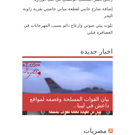
إضافة شارع جانبي لقطعة مباني خاصتي بقرية زاوية
البحر
تلوث بيئي صوتي وازعاج دائم بسبب المهرجانات في
العصافرة قبلي
اخبار جديدة
لمقتل
بيان القوات المسلحة وقصفه لمواقع
داعش في ليبيا...
مصريات