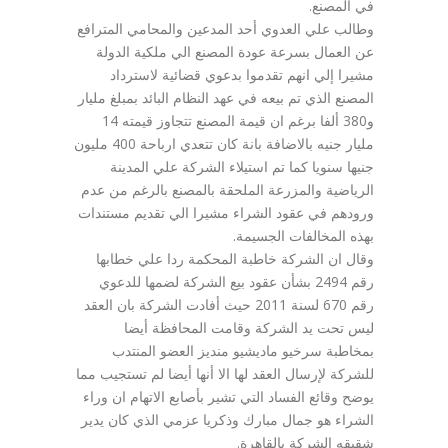
في المصنع.
وطالب علي العدوي أحد المدعين والمحامي المترافع
عن العمال بسرعة عودة المصنع الي ملكية الدولة
مشيرا إلي انهم تقدموا بدعوي قضائية لاسترداد
المصنع الذي تم بيعه في عهد النظام البائد بمبلغ مليار
و380 ألفا برغم ان قيمة المصنع تتجاوز قيمته 14
مليار جنيه بالاضافة بانة كان تتعدي ارباحة 400 مليون
جنيها سنويا كما تم استيلاء الشركة علي المدينة
الرياضية والمزرعة الملحقة بالمصنع بالرغم من عدم
ورودهم في عقود الشراء مشيرا الي تقديم مستندات
بهذه المخالفات الجسيمة.
وقال ان الشركة خاطبة المحكمة ردا علي خطابها
رقم 2494 بشأن عقود بيع الشركة لضمها للدعوي
رقم 670 لسنة 2011 حيث أفادت الشركة بان العقد
ليس تحت يد الشركة وقامت المحافظة أيضا
بمخاطبة سرخيو ماديشيو منديز العضو المنتدب
للشركة لإرسال العقد لها الا أنها أيضا لم تستجيب مما
يوضح وقائع الفساد التي تشير بأصابع الاتهام ان وراء
الشراء هو جمال مبارك وذكريا عزمي الذي كان يدير
شقيقه الشركة بالقاهرة.