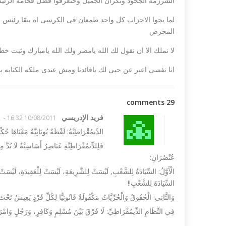
الشرزمه الجحود ونكران الجميل وحتعرفوا فضل فخامه الرئي
لما يجوا الاحزاب كل واحد طمعان فى الكرسى اه يبقا رئيس جم
المحرض
لا نملك الا ان نقول لك الله يامصر ولك الله يامبارك وثبت خطا
انا نفسى اعبر عن حبى لك ياقائدنا ومش عندى ملكه الكتابه ب
29 comments
فريد الإدريسي
-
10/08/2011 16:32
 تندد بمذبحة شارلي
داعش ليبيا تع
مصري في طرابلس...
الدِّيمُقْرَاطِيَّةُ: لَفْظَةٌ يُونَانِيَّةٌ مَعْنَاهَا 
فَلِلدِّيمُقْرَاطِيَّةِ عَنَاصِرُ أَسَاسِيَّةٌ لَا بُدَّ م
عُنْصُرَانِ:
الْأَوَّلُ: السِّيَادَةُ لِلشَّعْبِ, لَيْسَتْ لِلشَّرِيعَةِ، لَيْسَتْ لِلْعَقِيدَةِ، لَيْسَتْ لِ
السِّيَادَةَ لِلشَّعْبِ!!
وَالثَّانِي: الْحُقُوقُ وَالْحُرِّيَّاتُ مَكْفُولَةٌ قَانُونِيًّا لِكُلِّ فَرْدٍ يَعِيشُ تَحْت
فِي النِّظَامِ الدِّيمُقْرَاطِيِّ: لَا فَرْقَ بَيْنَ مُسْلِمٍ وَكَافِرٍ، وَرَجُلٍ وَامْرَأَ