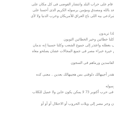
قام على خراب البلد وانتشار الفوضى فى كل مكان على
حد بالله ومصدق ومؤمن برسوله الكريم الذى أحسنا على
ادعى بيه اللى باع العراق للأمريكان وخرب الدنيا ولا لأى
اذا تريدون
كلنا خطائين وخير الخطائين التوبون
بغطله واعتذر إلى جموع الشعب وكلنا حسينا إنه ندمان
 من خيرة خبراء مصر فى جميع المجالات عشان يصلحو معاه
 الفاسدين ورماهم فى السجون
قدر أجيبهالك دلوقتى بس هجيبهالك بعدين .. معنى كده
رسوله
وبعدين يا جماعة يا أولى الألباب ( العقول ) اللى دافع عن بلده فى حرب أكتوبر 73 لا يمكن يكون خاين ولا عميل للكلاب
ان وجر مصر إلى ويلات الحروب أو الاحتلال أو أو أو