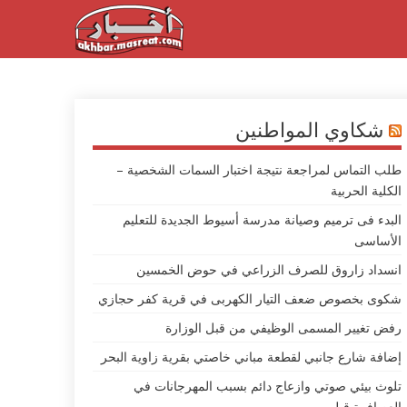
شكاوي المواطنين
طلب التماس لمراجعة نتيجة اختبار السمات الشخصية –
الكلية الحربية
البدء فى ترميم وصيانة مدرسة أسيوط الجديدة للتعليم
الأساسى
انسداد زاروق للصرف الزراعي في حوض الخمسين
شكوى بخصوص ضعف التيار الكهربى في قرية كفر حجازي
رفض تغيير المسمى الوظيفي من قبل الوزارة
إضافة شارع جانبي لقطعة مباني خاصتي بقرية زاوية البحر
تلوث بيئي صوتي وازعاج دائم بسبب المهرجانات في
العصافرة قبلي