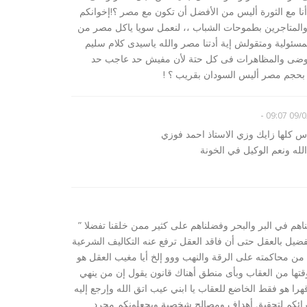
أنا مع الثورة أليس من الأفضل أن تكون مع مصر ؟!إخوانكم
ن والمتاجرين بطموحات الشباب ،، لنعمل سويا ياكل مصر من
ئولية ومتقولش إية أدتنا مصر والله ياسيدى كلام سليم
فوضى والمظاهرات فى كل حتة لأن مفيش حد عاجب حد
 بحجم مصر أليس السودان بقريب ؟ !
-
09/02/
ناس كلها زايك وزي الاستاذ احمد فوزي
ه ونعم الوكيل في الخونة
ناهم في البر والبحر وفضلناهم على كثير ممن خلقنا تفضلا ”
فضيل بالعقل حتى أن فاقد العقل ترفع عنه التكاليف الشرعية
ن محاكمته على الرقة والنهب ووو إلخ أيا مغيب العقل هو
قتها من العقاب وبأى منطق أهناك قانون يقول إن من ينهي
 هو فقط الخاضع للعقاب يا ابني عيب اتق الله وإرجع إليه
ورائكم لتحقيق أهداف ومصالح شخصية ويجعلونكم مجرد