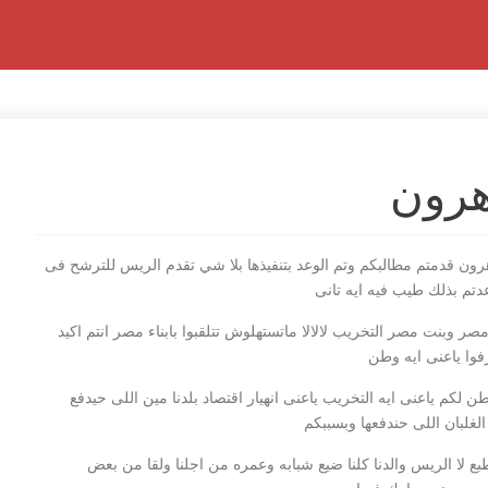
هرون
اهرون قدمتم مطالبكم وتم الوعد بتنفيذها بلا شي تقدم الريس للترشح فى
عدتم بذلك طيب فيه ايه تانى
ر وبنت مصر التخريب لالالا ماتستهلوش تتلقبوا بابناء مصر انتم اكيد
وا ياعنى ايه وطن
وطن لكم ياعنى ايه التخريب ياعنى انهيار اقتصاد بلدنا مين اللى حيدفع
الغلبان اللى حندفعها وبسببكم
طبع لا الريس والدنا كلنا ضيع شبابه وعمره من اجلنا ولقا من بعض