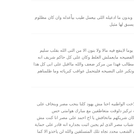
وبدون ما ادعيله اللى بيعمل طيب بياْعدله وان كان مظلوم
 يسبق لها مثيل
ما لاينفع فيه مالا ولا بنون الا من التى الله بقلب سليم
والفضيحه مايعملش الغلط وكان على كل حاكم شريف انه
 مطالب فهذا من مركز ضعف والله مااقبل على ابى كل هذا
تكبر على النصيحه فليتحمل عواقب كبريائه وما ظلمناهم
اخت الواطنيه احنا مش يهود كلنا بنحب مصر وبنخاف على
ة تركيز دلوقت متعاطفين مع مبارك هوامتى حس
 كان شريكهم ماتخافش يا اخ احمد على مصر انا كنت مش
اب مصر الذى لم يجبن اثبت بجداره انه قادر على حماية
لشعب محدد تجاه تلك المتسلقين والله لن ياخذو الا كما