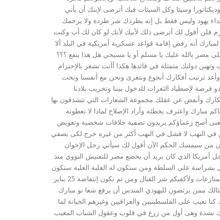
وديكتاتورا وسيئا وكل السيئات فيك أترضى لإبنك أن يأتي
داء يهود وليس فقط بل إنه يطردك شر طردة ولا يرحمك
رم فلن أقول لك أترضى ذلك لأبيك لأنك لو كان لك أب وكنت
لمبارك أنه رفض إقامة قواعد عسكرية أمريكية في البلد ألا
ى مصر بالله عليك يا مسلم أو يا مسيحي هل هذا ينفع ؟؟؟
تهين دولتك متمثلة في قائدها هكذا أأنت تشعر بالإحترام
 وأعد ترتيب أفكارك أنجوع ونتعرى ونحن مع أنفسنا وتحت
دو فرصة لإصطياد الثغرات للدخول بيننا وتخريب بلادنا
 أفكارك وأنفض عن عقلك مجموعة الشعارات التي تتشدقون بها
م مبارك واعترف بخطئه وأراد الإصلاح لماذا لا تعطونه
 بمعنى أصح زعماؤكم يريدون تصفية خلافات شخصية وتعويض
في النهب لا فشل في النهب أكثر من غيره خرج لكى يصفي
ون من سيمسك الحكم الآن أقول لك سيأتي رجل الإخوان
 أمريكا الذي كان يريد أن يخضع مصر للتفتيش النووي منذ
اتل بشراسة على السلطة ومن ستكون له الغلبة الغلبة ستكون
لإسرائيل التي ترتدي وجه أمريكا لتتدخل وتقول سآتي لفض المنازعات ولأكفيكم شر القتال ومن ثم تكون إنتفاضة 25 يناير
مثالك ممن يرتضون لليهودي المندس أن يرفع شعا نو مبارك
نا نعيب على الفلسطينيين والعراقيين وغيرهم الخيانة لما
مبارك بشدة وهى أول من زرع في قلوب وعقول الشباب المغيب