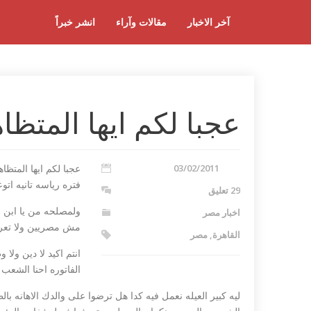
آخر الاخبار
مقالات وآراء
انشر خبراً
عجبا لكم ايها المتظا
03/02/2011
عجبا لكم ايها المتظ
فتره رياسه تانيه اتو
29 تعليق
ولمصلحه من يا ابن مص
اخبار مصر
مش مصريين ولا تعرف
القاهرة
,
مصر
انتم اكيد لا دين ولا 
الفاتوره احنا الشعب 
ليه كبير العيله نعمل فيه كدا هل ترضوا على والدك الاهانه بال