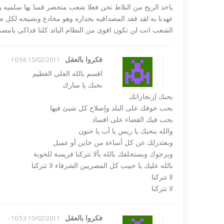
ياخذ الريح من البلاط نحن فعلا شعب متحضر قمنا بها سلميه ولا
عهدنا به لقد فقد المصداقيه بجداره وهو مخادع ونصيحه لكل
الشعب انت لن تكون اقوى من النظام البائد كلنا فداكى يامصر
فكروا بالعقل
-
10/02/2011 10:56
اقسم بالله العلى العظيم
بحبك يا مبارك
بحبك إزنجازاتك
بحب خوفك على البلد وإصلاح كل شيئ فيها
بحب فيك القضاء على افساد
والله بنحبك يا ريس يا أب يا حنون
وبعتذرلك عن كل أساءة من خاين أو عميل
وبرجوك وبستحلفك بالله بألا تتركنا فريسة للخونة
بالله عليك يا حبيب كل المصريين الشرفاء لا تتركنا
لا تتركنا
لا تتركنا
فكروا بالعقل
-
10/02/2011 10:53