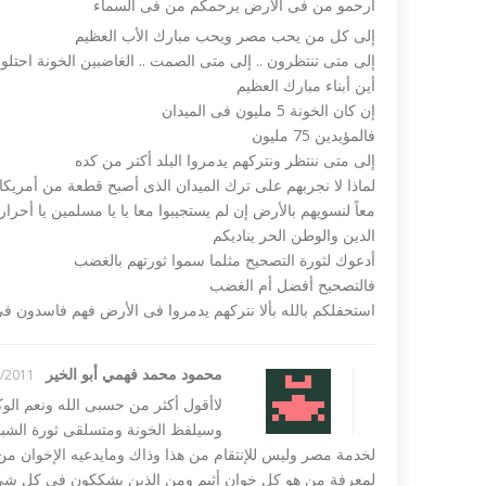
أرحمو من فى الأرض يرحمكم من فى السماء
إلى كل من يحب مصر ويحب مبارك الأب العظيم
إلى متى تنتظرون .. إلى متى الصمت .. الغاضبين الخونة احتلوا
أين أبناء مبارك العظيم
إن كان الخونة 5 مليون فى الميدان
فالمؤيدين 75 مليون
إلى متى ننتظر ونتركهم يدمروا البلد أكتر من كده
لماذا لا نجربهم على ترك الميدان الذى أصبح قطعة من أمريكا 
معاً لنسويهم بالأرض إن لم يستجيبوا معا يا يا مسلمين يا أحرار 
الدين والوطن الحر يناديكم
أدعوك لثورة التصحيح مثلما سموا ثورتهم بالغضب
فالتصحيح أفضل أم الغضب
استحفلكم بالله بألا نتركهم يدمروا فى الأرض فهم فاسدون ف
محمود محمد فهمي أبو الخير
11 13:17
لاأقول أكثر من حسبى الله ونعم ال
وسيلفظ الخونة ومتسلقى ثورة الشباب 
لخدمة مصر وليس للإنتقام من هذا وذاك ومايدعيه الإخوان من ق
لمعرفة من هو كل خوان أثيم ومن الذين يشككون فى كل شئ