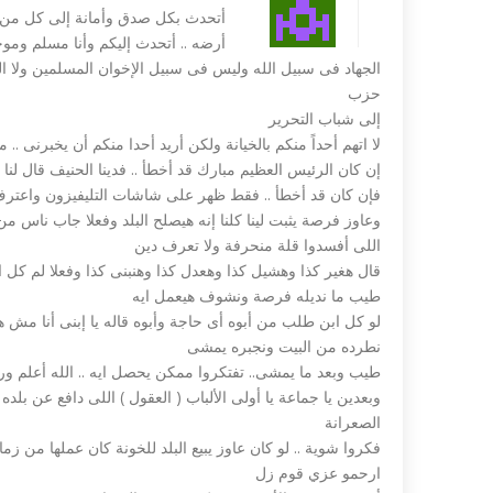
أتحدث بكل صدق وأمانة إلى كل من 
أرضه .. أتحدث إليكم وأنا مسلم ومو
الجهاد فى سبيل الله وليس فى سبيل الإخوان المسلمين ولا البر
حزب
إلى شباب التحرير
لا اتهم أحداً منكم بالخيانة ولكن أريد أحدا منكم أن يخبرنى .. م
إن كان الرئيس العظيم مبارك قد أخطأ .. فدينا الحنيف قال لنا 
فإن كان قد أخطأ .. فقط ظهر على شاشات التليفيزون واعترف 
وعاوز فرصة يثبت لينا كلنا إنه هيصلح البلد وفعلا جاب ناس
اللى أفسدوا قلة منحرفة ولا تعرف دين
قال هغير كذا وهشيل كذا وهعدل كذا وهنبنى كذا وفعلا لم كل
طيب ما نديله فرصة ونشوف هيعمل ايه
لو كل ابن طلب من أبوه أى حاجة وأبوه قاله يا إبنى أنا مش ه
نطرده من البيت ونجبره يمشى
طيب وبعد ما يمشى.. تفتكروا ممكن يحصل ايه .. الله أعلم و
الصعرانة
فكروا شوية .. لو كان عاوز يبيع البلد للخونة كان عملها من زم
ارحمو عزي قوم زل