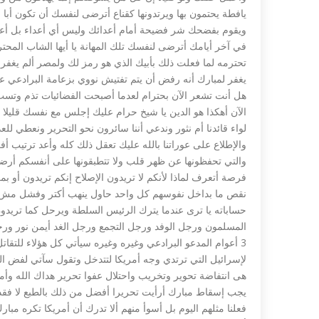
يافطة يحتمون بها ويرتدونها كقناع أترضى لنفسك أن تكون أبا 
ويقوم بفضحك شر فضيحة أمام أعدائك وليس أي أعداء بل أع
في آخر أيامك أترضى لنفسك تلك المهانة يا أيها الشاب المحت
تحترمه لما فعلت ذلك بأبيك الذي هو رمز لك ولمصر ألم يغفر 
يغفر لمبارك أنه رفض أن يتم تفتيش نووي بزعامة البرادعي عل
هل أنت تشعر الآن بحترام لعدما أصبحت الفضائيات تذم وتسب و
الآن أهكذا هو الدين يا شيخ حرام عليك إجلس مع نفسك قليلا
لواء قائدنا أم نثور وندعي أننا سائرون نحو التحرير ونعطي للع
والإطلاع على عوراتنا بالله عليك تعقل ذلك كله وأعد ترتيب
والتي تحفظونها عن ظهر قلب ولا تتطبقونها على أنفسكم أرضاك
فرصة أتعرف لماذا لأنكم لا تريدون الإصلاح إنكم تريدون أو
نقص ما بداخل نفوسهم كل واحد حاول ينهب أكتر وفشل مش 
حساباته يا ترى عندما يترك الرئيس السلطة ويرحل كما تريد
المسلمون ورجل الوفد ورجل التجمع ورجل الغد أيمن نور ورجل
3 أعوام المدعو البرادعي وغيره وغيره سيأتي كل هؤلاء للتق
هى انتفاضة تحوير وتخريب واحتلال عفوا تحرير هداك الله وأ
يجب إسقاط مبارك أرأيت تحريرا أفضل من ذلك بالطبع لا فقد ك
فعلنا مثلهم اليوم بل أسوأ منهم ألا تدرك أن أمريكا تكره 