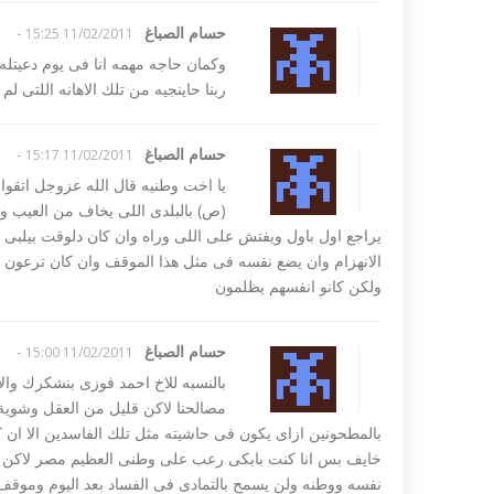
حسام الصباغ
-
11/02/2011 15:25
وكمان حاجه مهمه انا فى يوم دعيتله 
ربنا حاينجيه من تلك الاهانه اللتى لم
حسام الصباغ
-
11/02/2011 15:17
يا اخت وطنيه قال الله عزوجل اتقوا يو
(ص) بالبلدى اللى يخاف من العيب 
يراجع اول باول ويفتش على اللى وراه وان كان دلوقت بيلبى
الانهزام وان يضع نفسه فى مثل هذا الموقف وان كان ترعون و
ولكن كانو انفسهم يظلمون
حسام الصباغ
-
11/02/2011 15:00
بالنسبه للاخ احمد فوزى بنشكرك وال
مصالحنا لاكن قليل من العقل وشوي
بالمطحونين ازاى يكون فى حاشيته مثل تلك الفاسدين الا ان
خايف بس انا كنت بابكى رعب على وطنى العظيم مصر لاكن شب
نفسه ووطنه ولن يسمح بالتمادى فى الفساد بعد اليوم وموقف ا