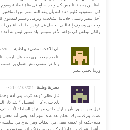
الفنانيين رحمة بنا مش كل واحد يطلع فى قناة فضائية ويقوم 
فى السعودية كلهم دعاء لله بأن ينقذ الله مصر من المنافقي
أجل مصر وننسى خلافاتنا الشخصية ونرقى ونسمو لمستوي المس
وحقيقى وشوف إية اللى بيحصل فى تونس حاليا حالة من ال
والكل بيطعن فى نزاهة الأخر وتونس بلد صغير ليس له أعداء
الي الاخت : مصرية و اطنية
2011 09:07
انا بجد معجبا اوي بوطنيتك ياريت ال
وانا عن نفسي مش هقول ير حسب الل
وربنا يحمي مصر
مصرية وطنية
-
06/02/2011 23:51
قال تعالى “ولقد كرمنا بني آدم وحمل
بأى شيء كان التفضيل ؟ لقد كان الت
فهل من يقولون بأن مبارك خائف من ترك السلطة لأنه خائف م
عندما يترك مبارك الحكم بعد عدة أشهر أهذا يعني أنه معفى و
مدة حكمه أو خدمته يعفى من العقاب ومن ينزع من سلطته قهرا
وأعمل عقلك ولو قليلا إن كل من يسوقنكم إنما يهدفون من 