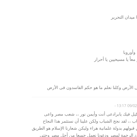
 ميدان التحرير
وأوروبا
معاً يا مسيحيين يا أحرار
ى الأرض وكلنا نعلم ما هو حكم الفاسدون فى الأرض
-
09/02/20
وكيل فيك يابرادعى أنت وأيمن نور ،، شعب مصر واعى
،، لقد نجح الشباب ولكن علينا أن نستثمر هذا النجاح
بولهم بدولة علمانية هراء وليكن شعارنا الإسلام هو الطريق
 الرحمة لمصر ودعونا نعمل جميعا من أجل مصر وحتى