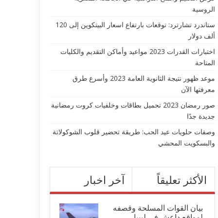
الروسية
ستاندرد تشارترد: توقعات بارتفاع اسعار البيتكوين إلى 120
ألف دولار
اختبارات القدرات 2023 مواعيد وأماكن التقديم والكليات
المتاحة
موعد ظهور نتيجة الثانوية العامة 2023 وأسرع طرق
معرفتها الآن
صور رمضان 2023 تحميل بطاقات وخلفيات كروت رمضانية
جديدة جدًا
وصفات حلويات عيد الحب: طريقة تحضير قلوب الشوكولاتة
والبسكويت المحشي
الأكثر تعليقاً
آخر اخبار
بيان القوات المسلحة وقصفه
لمواقع داعش في ليبيا...