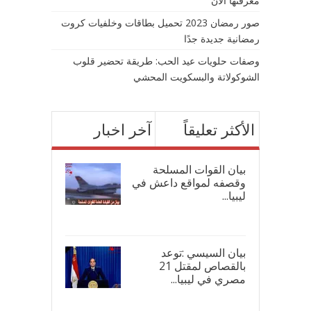
معرفتها الآن
صور رمضان 2023 تحميل بطاقات وخلفيات كروت
رمضانية جديدة جدًا
وصفات حلويات عيد الحب: طريقة تحضير قلوب
الشوكولاتة والبسكويت المحشي
الأكثر تعليقاً
آخر اخبار
بيان القوات المسلحة
وقصفه لمواقع داعش في
ليبيا...
17/
بيان السيسي :توعد
بالقصاص لمقتل 21
مصري في ليبيا...
17/