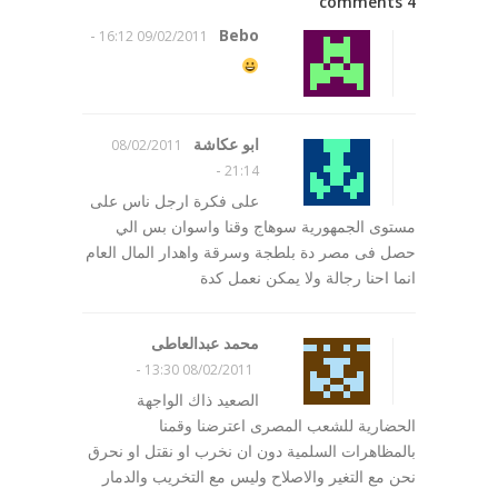
4 comments
-
Bebo
09/02/2011 16:12
ابو عكاشة
08/02/2011
-
21:14
على فكرة ارجل ناس على
مستوى الجمهورية سوهاج وقنا واسوان بس الي
حصل فى مصر دة بلطجة وسرقة واهدار المال العام
انما احنا رجالة ولا يمكن نعمل كدة
محمد عبدالعاطى
-
08/02/2011 13:30
الصعيد ذاك الواجهة
الحضارية للشعب المصرى اعترضنا وقمنا
بالمظاهرات السلمية دون ان نخرب او نقتل او نحرق
نحن مع التغير والاصلاح وليس مع التخريب والدمار