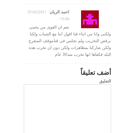
احمد الريان
07/02/2011
-
19:49
نعم ان القوى من يحمى
ولكنى وانا من ابناء قنا اقول اننا مع الشباب ولكنا
نرفض التخريب ولم نجلس فى قناموقف المتفرج
ولكن شاركنا بمظاهرات ولكن دون ان نخرب هذه
البلد فكفاها انها تخرب منذ30 عام
أضف تعليقاً
التعليق