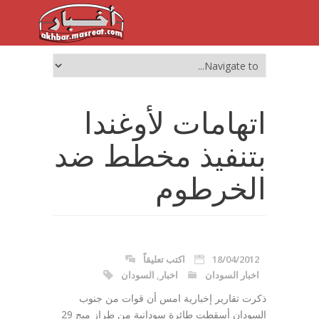
اتهامات لأوغندا
بتنفيذ مخطط ضد
الخرطوم
18/04/2012
اكتب تعليقاً
اخبار السودان
اخبار
,
السودان
ذكرت تقارير إخبارية امس أن قوات من جنوب
السودان أسقطت طائرة سودانية من طراز ميج 29