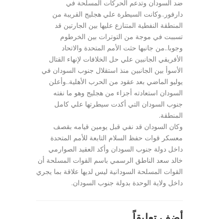
ضد السودان وتدعم الحركات المسلحة في
دارفور..وكانت السيطرة علي هجليج القريبة من
المنطقة النفطية المتنازع عليها بين الجارتين قد
تسببت في موجة من التوترات بين الخرطوم
وجوبا..من جانبها حثت الأمم المتحدة والاتحاد
الأفريقي الجانبين علي حل الخلافات لإنهاء القتال
الأسوأ بين الجانبين منذ استقلال جنوب السودان في
يوليو الماضي بعد عقود من الحرب الأهلية..وأعلن
السودان استعادته أجزاء من هجليج وهو ما نفته
جنوب السودان التي أكدت سيطرتها علي كامل
المنطقة.
وكان السودان قد نفي قبل يومين قيامه بقصف
معسكر قوات حفظ السلام التابعة للأمم المتحدة
داخل دولة جنوب السودان وأكد العقيد الصوارمي
خالد سعد الناطق الرسمي باسم القوات المسلحة أن
القوات المسلحة السودانية ليس لديها علاقة بما يجري
داخل ولاية الوحدة بدولة جنوب السودان.
أضف تعليقاً