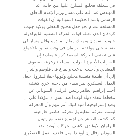
في منطقة هجليج المتنازع عليها..من جانبه أكد
المهندس عبد الله علي مسار وزير الإعلام الناطق
الرسمي باسم الحكومة السودانية أن القوات
المسلحة تتقدم نحو حقل هجليج النفطي بولاية جنوب
كردفان الذي تحتله قوات الحركة الشعبية التابع لدولة
جنوب السودان وتمتلك زمام المبادرة..وقال مسار في
تعقيبه علي موافقة البرلمان في وقت سابق بالاجماع
علي تصنيف الحركة الشعبية كدولة معادية إن
الضربات الأخيرة للقوات المسلحة زعزعت صفوف
المعتدين وأدخلت الرعب والفزع في قلوبهم وأشار
إلي أن طبيعة منطقة هجليج وكونها حقلا للبترول جعل
العمل العسكري يمر ببطء..من ناحية اخري كشف
أحمد إبراهيم الطاهر رئيس البرلمان السوداني عن
مخطط تنفذه دولة أوغندا ضد السودان مؤكدا علي أن
وضع إستراتيجية أمنية للبلاد أمر مهم وأن المعركة
ليست معركة محلية بل تحركها عناصر خارجية.
كما كشف الطاهر عن اجتماع عقده مع رئيس
البرلمان الاوغندي لكشف تحركات أوغندا ضد
السودان وقال إن أوغندا تمثل قاعدة العمل العسكري