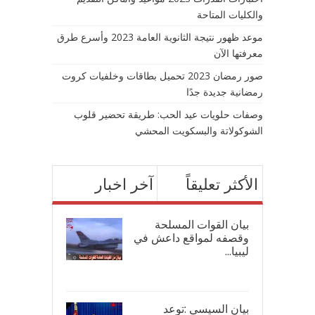
والكليات المتاحة
موعد ظهور نتيجة الثانوية العامة 2023 وأسرع طرق
معرفتها الآن
صور رمضان 2023 تحميل بطاقات وخلفيات كروت
رمضانية جديدة جدًا
وصفات حلويات عيد الحب: طريقة تحضير قلوب
الشوكولاتة والبسكويت المحشي
الأكثر تعليقاً
آخر اخبار
بيان القوات المسلحة
وقصفه لمواقع داعش في
ليبيا...
17/
بيان السيسي :توعد