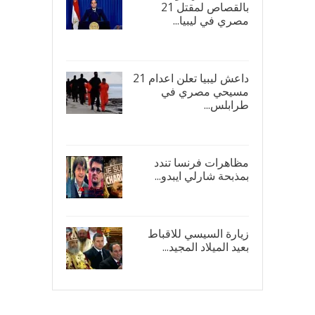
بالقصاص لمقتل 21
مصري في ليبيا...
17/
داعش ليبيا تعلن اعدام 21
مسيحي مصري في
طرابلس...
16/
مظاهرات فرنسا تندد
بمذبحة شارلي ايبدو...
08/
زيارة السيسي للاقباط
بعيد الميلاد المجيد...
07/