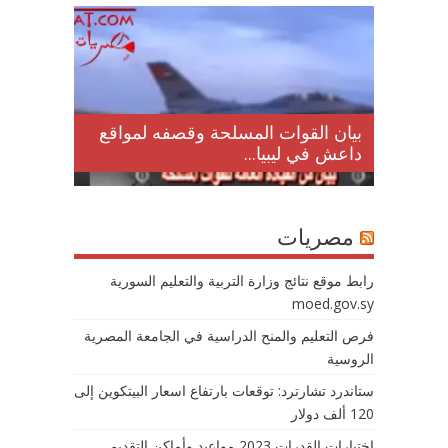
لمقتل
بيان القوات المسلحة وقصفه لمواقع
داعش في ليبيا...
مصريات
رابط موقع نتائج وزارة التربية والتعليم السورية
moed.gov.sy
فرص التعليم والمنح الدراسية في الجامعة المصرية
الروسية
ستاندرد تشارترد: توقعات بارتفاع اسعار البيتكوين إلى
120 ألف دولار
اختبارات القدرات 2023 مواعيد وأماكن التقديم