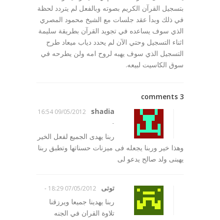
بتسجيل القرآن الكريم بصوته وبالفعل لم يتردد لحظة
في ذلك وبدأ عقد جلسات مع الشيخ محمود المصري
الذي سوف يساعده في تجويد القرآن بطريقة سليمة
اثناء التسجيل وحتي الآن لم يحدد دياب ميعاد طرح
التسجيل الذي سوف يهبه لروح امه ولن يطرحه في
سوق الكاسيت لبيعه.
3 comments
shadia
09/05/2012 16:54
-
ربنا يهدى الجميع لفعل الخير
وهذا خير وربنا يجعله فى ميزنات حسناتها وتطبق ربنا
يهبنى ولد صالح يدعو لى
توتى
-
07/05/2012 18:29
ربنا يهدينا جميعا ويرزقنا
تلاوة القران في الجنه