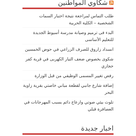
شكاوي المواطنين
طلب التماس لمراجعة نتيجة اختبار السمات
الشخصية – الكلية الحربية
البدء فى ترميم وصيانة مدرسة أسيوط الجديدة
للتعليم الأساسى
انسداد زاروق للصرف الزراعي في حوض الخمسين
شكوى بخصوص ضعف التيار الكهربى في قرية كفر
حجازي
رفض تغيير المسمى الوظيفي من قبل الوزارة
إضافة شارع جانبي لقطعة مباني خاصتي بقرية زاوية
البحر
تلوث بيئي صوتي وازعاج دائم بسبب المهرجانات في
العصافرة قبلي
اخبار جديدة