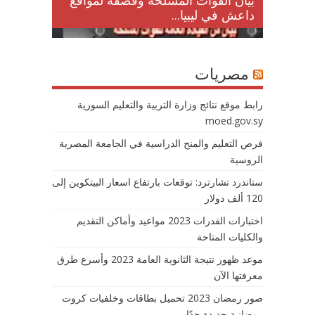
لمقتل
بيان القوات المسلحة وقصفه لمواقع
داعش في ليبيا...
مصريات
رابط موقع نتائج وزارة التربية والتعليم السورية
moed.gov.sy
فرص التعليم والمنح الدراسية في الجامعة المصرية
الروسية
ستاندرد تشارترد: توقعات بارتفاع اسعار البيتكوين إلى
120 ألف دولار
اختبارات القدرات 2023 مواعيد وأماكن التقديم
والكليات المتاحة
موعد ظهور نتيجة الثانوية العامة 2023 وأسرع طرق
معرفتها الآن
صور رمضان 2023 تحميل بطاقات وخلفيات كروت
رمضانية جديدة جدًا