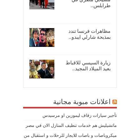
طرابلس...
16/
مظاهرات فرنسا تندد
بمذبحة شارلي ايبدو...
08/
زيارة السيسي للاقباط
بعيد الميلاد المجيد...
07/
اعلانات مبوبة مجانية
تأجير سيارات زفاف ليموزين او مرسيدس
ماتشيليش هم خدمات تنظيف المنازل الان في مصر
ميكروباصات و باصات للايجار للرحلات و استقبال من