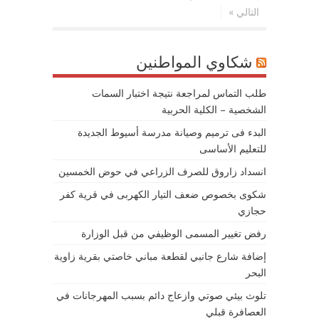
التالي »
شكاوي المواطنين
طلب التماس لمراجعة نتيجة اختبار السمات
الشخصية – الكلية الحربية
البدء فى ترميم وصيانة مدرسة أسيوط الجديدة
للتعليم الأساسى
انسداد زاروق للصرف الزراعي في حوض الخمسين
شكوى بخصوص ضعف التيار الكهربى في قرية كفر
حجازي
رفض تغيير المسمى الوظيفي من قبل الوزارة
إضافة شارع جانبي لقطعة مباني خاصتي بقرية زاوية
البحر
تلوث بيئي صوتي وازعاج دائم بسبب المهرجانات في
العصافرة قبلي