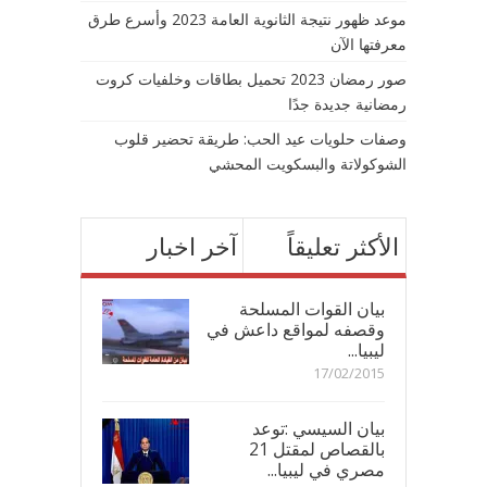
موعد ظهور نتيجة الثانوية العامة 2023 وأسرع طرق
معرفتها الآن
صور رمضان 2023 تحميل بطاقات وخلفيات كروت
رمضانية جديدة جدًا
وصفات حلويات عيد الحب: طريقة تحضير قلوب
الشوكولاتة والبسكويت المحشي
الأكثر تعليقاً
آخر اخبار
بيان القوات المسلحة
وقصفه لمواقع داعش في
ليبيا...
17/02/2015
بيان السيسي :توعد
بالقصاص لمقتل 21
مصري في ليبيا...