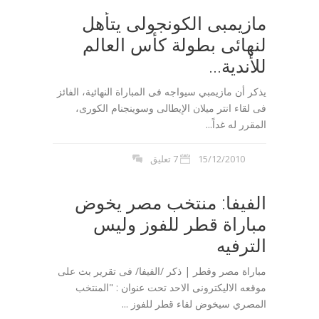
مازيمبى الكونجولى يتأهل
لنهائى بطولة كأس العالم
للأندية...
يذكر أن مازيمبي سيواجه فى المباراة النهائية، الفائز
فى لقاء انتر ميلان الإيطالى وسوينجنام الكورى،
المقرر له غداً...
15/12/2010
7 تعليق
الفيفا: منتخب مصر يخوض
مباراة قطر للفوز وليس
الترفيه
مباراة مصر وقطر | ذكر /الفيفا/ فى تقرير بث على
موقعه الاليكترونى الاحد تحت عنوان : "المنتخب
المصري سيخوض لقاء قطر للفوز ...