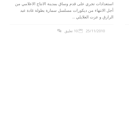
استعدادات تجري على قدم وساق بمدينة الانتاج الاعلامي من
أجل الانتهاء من ديكورات مسلسل‮ سمارة ‬بطولة‮ ‬غادة عبد
الرازق و عزت العلايلي ...
25/11/2010
10 تعليق