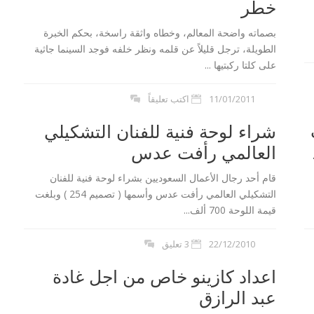
خطر
بصماته واضحة المعالم، وخطاه واثقة راسخة، بحكم الخبرة
الطويلة، ترجل قليلاً عن قلمه ونظر خلفه فوجد السينما جاثية
على كلتا ركبتيها ...
11/01/2011
اكتب تعليقاً
شراء لوحة فنية للفنان التشكيلي
العالمي رأفت عدس
لن اعدام 21 مسيحي
بيان السيسي :توعد بالقصاص لمقتل 21
قام أحد رجال الأعمال السعوديين بشراء لوحة فنية للفنان
مصري في ليبيا...
التشكيلي العالمي رأفت عدس وأسمها ( تصميم 254 ) وبلغت
قيمة اللوحة 700 ألف...
22/12/2010
3 تعليق
اعداد كازينو خاص من اجل غادة
عبد الرازق