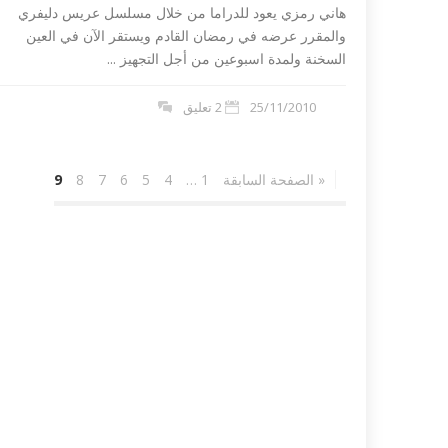
هاني رمزي يعود للدراما من خلال مسلسل عريس دليفري
والمقرر عرضه في رمضان القادم و‬يستقر الآن في العين
السخنة ولمدة اسبوعين من أجل التجهيز ...
25/11/2010
2 تعليق
« الصفحة السابقة
1
…
4
5
6
7
8
9