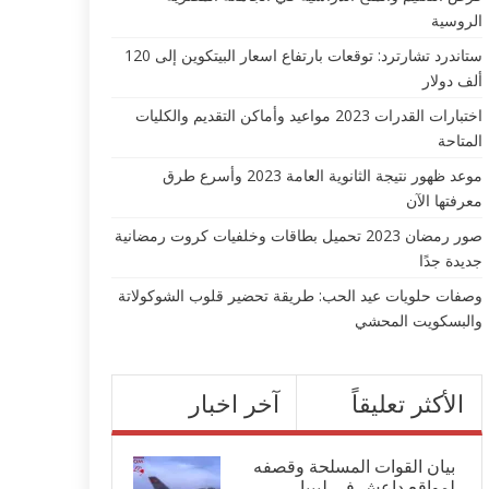
الروسية
ستاندرد تشارترد: توقعات بارتفاع اسعار البيتكوين إلى 120
ألف دولار
اختبارات القدرات 2023 مواعيد وأماكن التقديم والكليات
المتاحة
موعد ظهور نتيجة الثانوية العامة 2023 وأسرع طرق
معرفتها الآن
صور رمضان 2023 تحميل بطاقات وخلفيات كروت رمضانية
جديدة جدًا
وصفات حلويات عيد الحب: طريقة تحضير قلوب الشوكولاتة
والبسكويت المحشي
الأكثر تعليقاً
آخر اخبار
بيان القوات المسلحة وقصفه
لمواقع داعش في ليبيا...