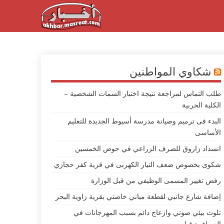
شكاوي المواطنين
طلب التماس لمراجعة نتيجة اختبار السمات الشخصية –
الكلية الحربية
البدء فى ترميم وصيانة مدرسة أسيوط الجديدة للتعليم
الأساسى
انسداد زاروق للصرف الزراعي في حوض الخمسين
شكوى بخصوص ضعف التيار الكهربى في قرية كفر حجازي
رفض تغيير المسمى الوظيفي من قبل الوزارة
إضافة شارع جانبي لقطعة مباني خاصتي بقرية زاوية البحر
تلوث بيئي صوتي وازعاج دائم بسبب المهرجانات في
العصافرة قبلي