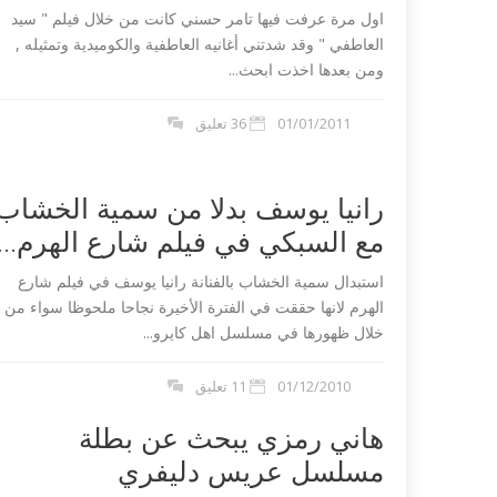
اول مرة عرفت فيها تامر حسني كانت من خلال فيلم " سيد
العاطفي " وقد شدتني أغانيه العاطفية والكوميدية وتمثيله ,
ومن بعدها اخذت ابحث...
01/01/2011
36 تعليق
رانيا يوسف بدلا من سمية الخشاب
مع السبكي في فيلم شارع الهرم...
 تندد بمذبحة شارلي
داعش ليبيا تع
استبدال سمية الخشاب بالفنانة رانيا يوسف في فيلم شارع
مصري في طرابلس...
الهرم لانها حققت في الفترة الأخيرة نجاحا ملحوظا سواء من
خلال ظهورها في مسلسل اهل كايرو...
01/12/2010
11 تعليق
هاني رمزي يبحث عن بطلة
مسلسل عريس دليفري