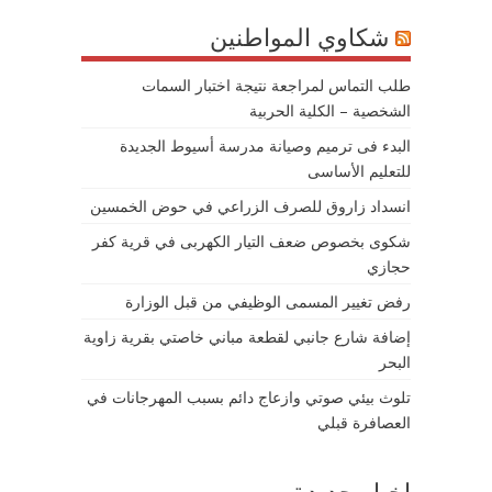
شكاوي المواطنين
طلب التماس لمراجعة نتيجة اختبار السمات
الشخصية – الكلية الحربية
البدء فى ترميم وصيانة مدرسة أسيوط الجديدة
للتعليم الأساسى
انسداد زاروق للصرف الزراعي في حوض الخمسين
شكوى بخصوص ضعف التيار الكهربى في قرية كفر
حجازي
رفض تغيير المسمى الوظيفي من قبل الوزارة
إضافة شارع جانبي لقطعة مباني خاصتي بقرية زاوية
البحر
تلوث بيئي صوتي وازعاج دائم بسبب المهرجانات في
العصافرة قبلي
اخبار جديدة