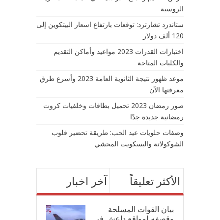
الروسية
ستاندرد تشارترد: توقعات بارتفاع اسعار البيتكوين إلى
120 ألف دولار
اختبارات القدرات 2023 مواعيد وأماكن التقديم
والكليات المتاحة
موعد ظهور نتيجة الثانوية العامة 2023 وأسرع طرق
معرفتها الآن
صور رمضان 2023 تحميل بطاقات وخلفيات كروت
رمضانية جديدة جدًا
وصفات حلويات عيد الحب: طريقة تحضير قلوب
الشوكولاتة والبسكويت المحشي
الأكثر تعليقاً
آخر اخبار
بيان القوات المسلحة
وقصفه لمواقع داعش في