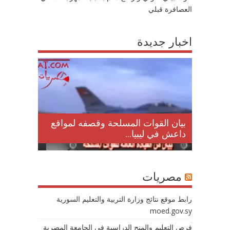
العصافرة قبلي
اخبار جديدة
لمقتل
بيان القوات المسلحة وقصفه لمواقع
داعش في ليبيا...
مصريات
رابط موقع نتائج وزارة التربية والتعليم السورية
moed.gov.sy
فرص التعليم والمنح الدراسية في الجامعة المصرية