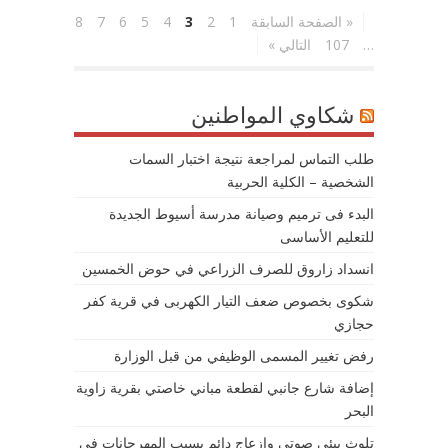
« الصفحة السابقة
1
2
3
4
5
6
7
8
…
107
التالي »
شكاوي المواطنين
طلب التماس لمراجعة نتيجة اختبار السمات
الشخصية – الكلية الحربية
البدء فى ترميم وصيانة مدرسة أسيوط الجديدة
للتعليم الأساسى
انسداد زاروق للصرف الزراعي في حوض الخمسين
شكوى بخصوص ضعف التيار الكهربى في قرية كفر
حجازي
رفض تغيير المسمى الوظيفي من قبل الوزارة
إضافة شارع جانبي لقطعة مباني خاصتي بقرية زاوية
البحر
تلوث بيئي صوتي وازعاج دائم بسبب المهرجانات في