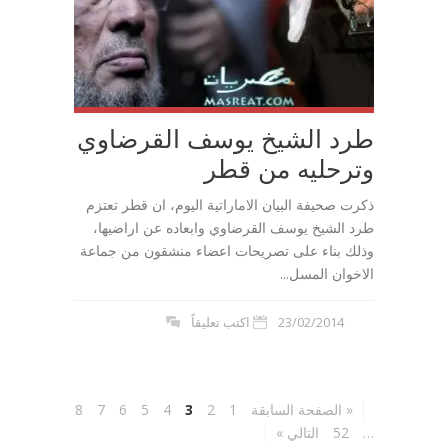
طرد الشيخ يوسف القرضاوي
وترحليه من قطر
ذكرت صحيفة البيان الاماراتية اليوم، ان قطر تعتزم
طرد الشيخ يوسف القرضاوي وابعاده عن اراضيها،
وذلك بناء على تصريحات اعضاء منشقون من جماعة
الاخوان المسل...
23/02/2014
اكتب تعليقاً
« الصفحة السابقة
1
2
3
4
5
6
7
8
…
52
التالي »