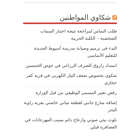
شكاوي المواطنين
طلب التماس لمراجعة نتيجة اختبار السمات
الشخصية – الكلية الحربية
البدء فى ترميم وصيانة مدرسة أسيوط الجديدة
للتعليم الأساسى
انسداد زاروق للصرف الزراعي في حوض الخمسين
شكوى بخصوص ضعف التيار الكهربى في قرية كفر
حجازي
رفض تغيير المسمى الوظيفي من قبل الوزارة
إضافة شارع جانبي لقطعة مباني خاصتي بقرية زاوية
البحر
تلوث بيئي صوتي وازعاج دائم بسبب المهرجانات في
العصافرة قبلي