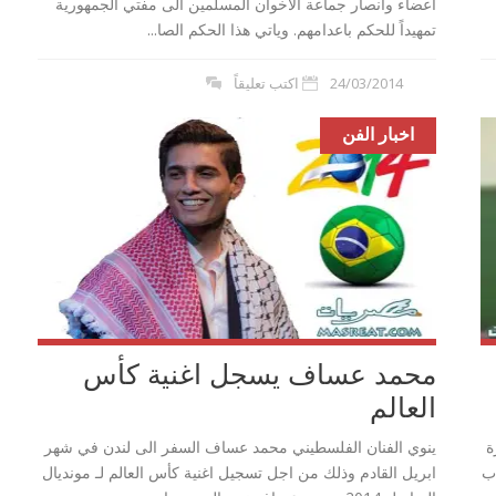
اعضاء وانصار جماعة الاخوان المسلمين الى مفتي الجمهورية
تمهيداً للحكم باعدامهم. وياتي هذا الحكم الصا...
24/03/2014
اكتب تعليقاً
اخبار الفن
محمد عساف يسجل اغنية كأس
العالم
ة
ينوي الفنان الفلسطيني محمد عساف السفر الى لندن في شهر
ب
ابريل القادم وذلك من اجل تسجيل اغنية كأس العالم لـ مونديال