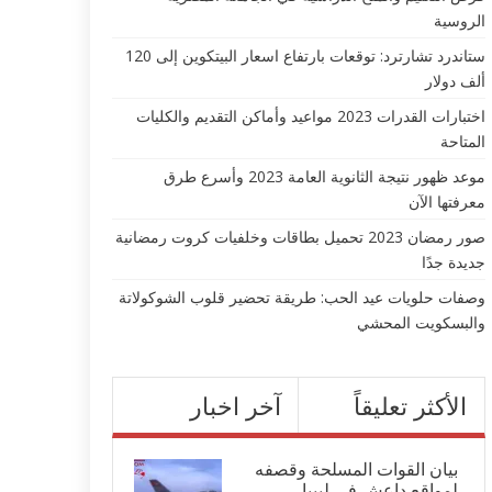
الروسية
ستاندرد تشارترد: توقعات بارتفاع اسعار البيتكوين إلى 120
ألف دولار
اختبارات القدرات 2023 مواعيد وأماكن التقديم والكليات
المتاحة
موعد ظهور نتيجة الثانوية العامة 2023 وأسرع طرق
معرفتها الآن
صور رمضان 2023 تحميل بطاقات وخلفيات كروت رمضانية
جديدة جدًا
وصفات حلويات عيد الحب: طريقة تحضير قلوب الشوكولاتة
والبسكويت المحشي
الأكثر تعليقاً
آخر اخبار
بيان القوات المسلحة وقصفه
لمواقع داعش في ليبيا...