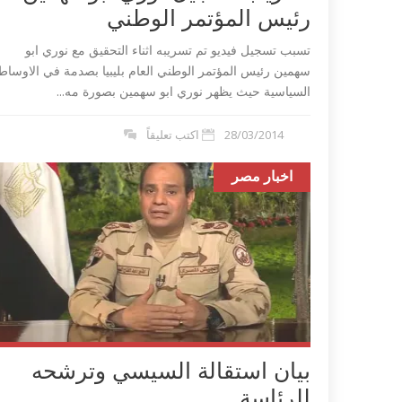
رئيس المؤتمر الوطني
تسبب تسجيل فيديو تم تسريبه اثناء التحقيق مع نوري ابو
سهمين رئيس المؤتمر الوطني العام بليبيا بصدمة في الاوساط
السياسية حيث يظهر نوري ابو سهمين بصورة مه...
28/03/2014
اكتب تعليقاً
اخبار مصر
 تندد بمذبحة شارلي
داعش ليبيا تع
مصري في طرابلس...
بيان استقالة السيسي وترشحه
للرئاسة