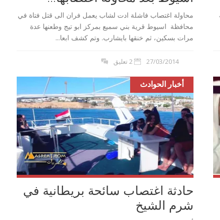
محاولة اغتصاب فاشلة ادت لشاب يعمل فران الى قتل فتاة في
محافظة اسيوط قرية بني سميع بمركز ابو تيج وطعنها عدة
مرات بسكين، ثم خنقها بايشارب. وتم كشف ابعا...
27/03/2014
2 تعليق
أخبار الحوادث
حادثة اغتصاب سائحة بريطانية في
شرم الشيخ