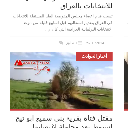
للانتخابات بالعراق
تسبب قيام اعضاء مجلس المفوضية العليا المستقلة للانتخابات
في العراق بتقديم استقالتهم قبل اسابيع قليلة من موعد
الانتخابات البرلمانية العراقية التي كان ي...
29/03/2014
3 تعليق
أخبار الحوادث
لن اعدام 21 مسيحي
بيان السيسي :توعد بالقصاص لمقتل 21
مصري في ليبيا...
مقتل فتاة بقرية بني سميع ابو تيج
اسيوط بعد محاولة اغتصابها...