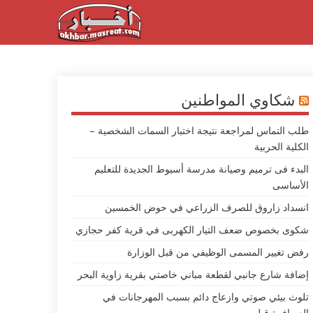
شكاوي المواطنين
طلب التماس لمراجعة نتيجة اختبار السمات الشخصية –
الكلية الحربية
البدء فى ترميم وصيانة مدرسة أسيوط الجديدة للتعليم
الأساسى
انسداد زاروق للصرف الزراعي في حوض الخمسين
شكوى بخصوص ضعف التيار الكهربى في قرية كفر حجازي
رفض تغيير المسمى الوظيفي من قبل الوزارة
إضافة شارع جانبي لقطعة مباني خاصتي بقرية زاوية البحر
تلوث بيئي صوتي وازعاج دائم بسبب المهرجانات في
العصافرة قبلي