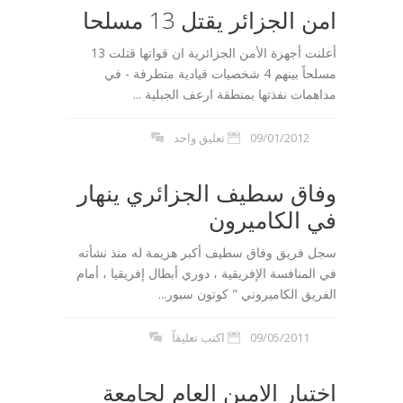
امن الجزائر يقتل 13 مسلحا
أعلنت أجهزة الأمن الجزائرية ان قواتها قتلت 13
مسلحاً بينهم 4 شخصيات قيادية متطرفة - في
مداهمات نفذتها بمنطقة ارعف الجبلية ...
09/01/2012
تعليق واحد
وفاق سطيف الجزائري ينهار
في الكاميرون
سجل فريق وفاق سطيف أكبر هزيمة له منذ نشأته
في المنافسة الإفريقية ، دوري أبطال إفريقيا ، أمام
الفريق الكاميروني " كوتون سبور...
09/05/2011
اكتب تعليقاً
اختيار الامين العام لجامعة