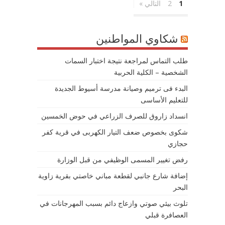
1
2
التالي »
شكاوي المواطنين
طلب التماس لمراجعة نتيجة اختبار السمات
الشخصية – الكلية الحربية
البدء فى ترميم وصيانة مدرسة أسيوط الجديدة
للتعليم الأساسى
انسداد زاروق للصرف الزراعي في حوض الخمسين
شكوى بخصوص ضعف التيار الكهربى في قرية كفر
حجازي
رفض تغيير المسمى الوظيفي من قبل الوزارة
إضافة شارع جانبي لقطعة مباني خاصتي بقرية زاوية
البحر
تلوث بيئي صوتي وازعاج دائم بسبب المهرجانات في
العصافرة قبلي