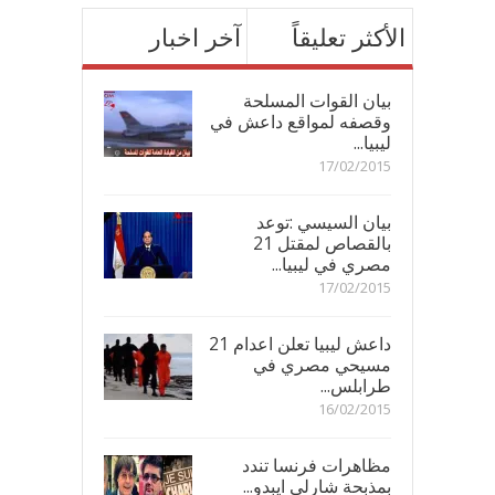
الأكثر تعليقاً
آخر اخبار
بيان القوات المسلحة
وقصفه لمواقع داعش في
ليبيا...
17/02/2015
بيان السيسي :توعد
بالقصاص لمقتل 21
مصري في ليبيا...
17/02/2015
داعش ليبيا تعلن اعدام 21
مسيحي مصري في
طرابلس...
16/02/2015
مظاهرات فرنسا تندد
بمذبحة شارلي ايبدو...