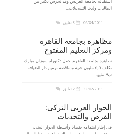
استقباله بجامعة العريش وقد تحرش بكثير من
الطالبات ولدينا التسجيلات...
06/04/2011
3 تعليق
مظاهرة بجامعة القاهرة
ومركز التعليم المفتوح
تظاهرة بجامعة القاهرة, حفل دكتوراه سوزان مبارك
تكلف 6,5 مليون جنيه ومناقصة ترميم دار الضيافة
ب9 مليو...
22/02/2011
2 تعليق
الحوار العربى التركى:
الفرص والتحديات
فى إطار اهتمامه بقضايا وأنشطة الحوار البينى،
وباعتباره إحدى المؤسسات الناشطة فى هذا المجال،