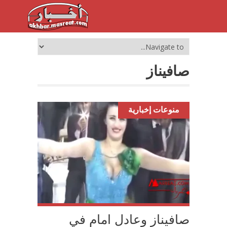
صافيناز
منوعات إخبارية
صافيناز وعادل امام في