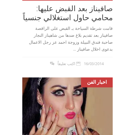
صافيناز بعد القبض عليها:
محامي حاول استغلالي جنسياً
قامت شرطة السياحة بـ القبض على الراقصة
صافيناز بعد تقديم بلاغ ضدها من شاهيناز النجار
صاحبة فندق النبيلة وزوجة احمد عز رجل الاعمال
بدعوى اخلال صافيناز ...
16/03/2014
اكتب تعليقاً
اخبار الفن