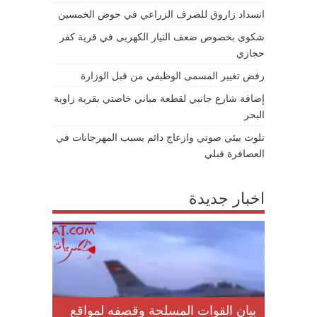
انسداد زاروق للصرف الزراعي في حوض الخمسين
شكوى بخصوص ضعف التيار الكهربى في قرية كفر
حجازي
رفض تغيير المسمى الوظيفي من قبل الوزارة
إضافة شارع جانبي لقطعة مباني خاصتي بقرية زاوية
البحر
تلوث بيئي صوتي وازعاج دائم بسبب المهرجانات في
العصافرة قبلي
اخبار جديدة
لمقتل
بيان القوات المسلحة وقصفه لمواقع