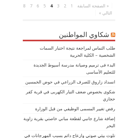
« الصفحة السابقة
1
2
3
4
5
6
7
8
التالي »
شكاوي المواطنين
طلب التماس لمراجعة نتيجة اختبار السمات
الشخصية – الكلية الحربية
البدء فى ترميم وصيانة مدرسة أسيوط الجديدة
للتعليم الأساسى
انسداد زاروق للصرف الزراعي في حوض الخمسين
شكوى بخصوص ضعف التيار الكهربى في قرية كفر
حجازي
رفض تغيير المسمى الوظيفي من قبل الوزارة
إضافة شارع جانبي لقطعة مباني خاصتي بقرية زاوية
البحر
تلوث بيئي صوتي وازعاج دائم بسبب المهرجانات في