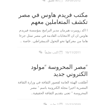
30/05/2012
80 تعليق
مكتب فريدم هاوس في مصر
تكشف المتعاملين معهم
ا اكد روبيرت هيرمان مدير البرامج بمؤسسة فيريدم
هاوس ان ان الانتخابات القادمة في مصر تمثل جزءا
هاما من معركتها نحو التحول الديمقراطي.. خاصة ...
16/11/2011
اكتب تعليقاً
“مصر المحروسة “مولود
الكتروني جديد
أطلقت الهيئة العامة لقصور الثقافة في وزارة الثقافة
المصرية اخيرا مجلة الكترونية باسم " مصر
المحروسة " تعنى بتقديم الثقافة الحقيقية...
11/12/2010
2 تعليق