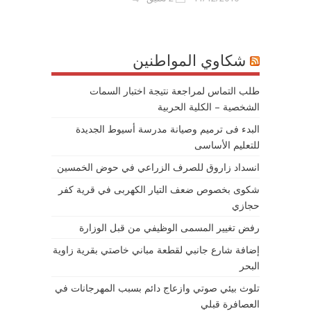
شكاوي المواطنين
طلب التماس لمراجعة نتيجة اختبار السمات
الشخصية – الكلية الحربية
البدء فى ترميم وصيانة مدرسة أسيوط الجديدة
للتعليم الأساسى
انسداد زاروق للصرف الزراعي في حوض الخمسين
شكوى بخصوص ضعف التيار الكهربى في قرية كفر
حجازي
رفض تغيير المسمى الوظيفي من قبل الوزارة
إضافة شارع جانبي لقطعة مباني خاصتي بقرية زاوية
البحر
تلوث بيئي صوتي وازعاج دائم بسبب المهرجانات في
العصافرة قبلي