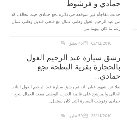
حمادي و فرشوط
حدثت مفاجأة غير متوقعة فى دائرة نجع حمادى حيث تحالف كلا
من عبد الرحيم الغول وطنى عمال مع فتحى قنديل وطنى عمال
رغم ما كان بينهما من...
03/12/2010
46 تعليق
رشق سيارة عبد الرحيم الغول
بالحجارة بقرية البطحة نجع
لن اعدام 21 مسيحي
بيان السيسي :توعد بالقصاص لمقتل 21
حمادي...
مصري في ليبيا...
نقلا عن شهود عيان بانه تم رشق سيارة عبد الرحيم الغول النائب
الحالي والمرشح على قائمة الحزب الوطنى مقعد العمال بنجع
حمادى وقوبلت السيارة التي كان يستقل...
28/11/2010
59 تعليق