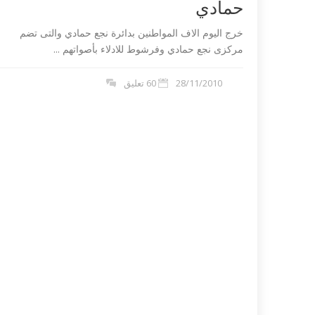
حمادي
خرج اليوم الاف المواطنين بدائرة نجع حمادي والتى تضم
مركزى نجع حمادي وفرشوط للادلاء بأصواتهم ...
28/11/2010
60 تعليق
 تندد بمذبحة شارلي
داعش ليبيا تع
مصري في طرابلس...