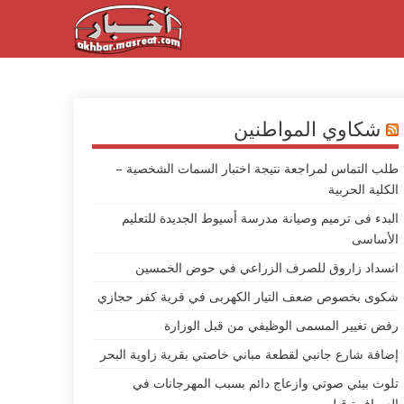
شكاوي المواطنين
طلب التماس لمراجعة نتيجة اختبار السمات الشخصية –
الكلية الحربية
البدء فى ترميم وصيانة مدرسة أسيوط الجديدة للتعليم
الأساسى
انسداد زاروق للصرف الزراعي في حوض الخمسين
شكوى بخصوص ضعف التيار الكهربى في قرية كفر حجازي
رفض تغيير المسمى الوظيفي من قبل الوزارة
إضافة شارع جانبي لقطعة مباني خاصتي بقرية زاوية البحر
تلوث بيئي صوتي وازعاج دائم بسبب المهرجانات في
العصافرة قبلي