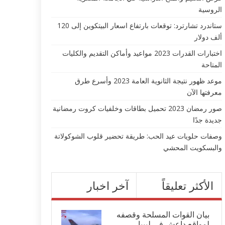
الروسية
ستاندرد تشارترد: توقعات بارتفاع اسعار البيتكوين إلى 120
ألف دولار
اختبارات القدرات 2023 مواعيد وأماكن التقديم والكليات
المتاحة
موعد ظهور نتيجة الثانوية العامة 2023 وأسرع طرق
معرفتها الآن
صور رمضان 2023 تحميل بطاقات وخلفيات كروت رمضانية
جديدة جدًا
وصفات حلويات عيد الحب: طريقة تحضير قلوب الشوكولاتة
والبسكويت المحشي
الأكثر تعليقاً
آخر اخبار
بيان القوات المسلحة وقصفه
لمواقع داعش في ليبيا...