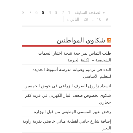
« الصفحة السابقة
1
2
3
4
5
6
7
8
9
10
…
29
التالي »
شكاوي المواطنين
طلب التماس لمراجعة نتيجة اختبار السمات
الشخصية – الكلية الحربية
البدء فى ترميم وصيانة مدرسة أسيوط الجديدة
للتعليم الأساسى
انسداد زاروق للصرف الزراعي في حوض الخمسين
شكوى بخصوص ضعف التيار الكهربى في قرية كفر
حجازي
رفض تغيير المسمى الوظيفي من قبل الوزارة
إضافة شارع جانبي لقطعة مباني خاصتي بقرية زاوية
البحر