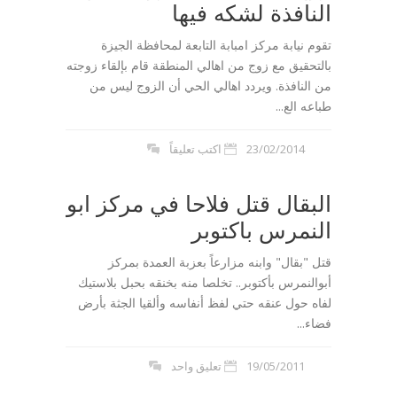
النافذة لشكه فيها
تقوم نيابة مركز امبابة التابعة لمحافظة الجيزة
بالتحقيق مع زوج من اهالي المنطقة قام بإلقاء زوجته
من النافذة. ويردد اهالي الحي أن الزوج ليس من
طباعه الع...
23/02/2014
اكتب تعليقاً
البقال قتل فلاحا في مركز ابو
النمرس باكتوبر
قتل "بقال" وابنه مزارعاً بعزبة العمدة بمركز
أبوالنمرس بأكتوبر.. تخلصا منه بخنقه بحبل بلاستيك
لفاه حول عنقه حتي لفظ أنفاسه وألقيا الجثة بأرض
فضاء...
19/05/2011
تعليق واحد