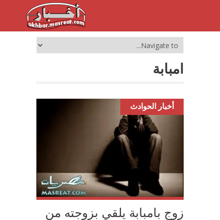
امبابة
أخبار الحوادث
زوج بامبابة يلقي بزوجته من