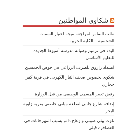
شكاوي المواطنين
طلب التماس لمراجعة نتيجة اختبار السمات
الشخصية – الكلية الحربية
البدء فى ترميم وصيانة مدرسة أسيوط الجديدة
للتعليم الأساسى
انسداد زاروق للصرف الزراعي في حوض الخمسين
شكوى بخصوص ضعف التيار الكهربى في قرية كفر
حجازي
رفض تغيير المسمى الوظيفي من قبل الوزارة
إضافة شارع جانبي لقطعة مباني خاصتي بقرية زاوية
البحر
تلوث بيئي صوتي وازعاج دائم بسبب المهرجانات في
العصافرة قبلي