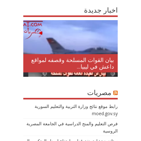
اخبار جديدة
لمقتل
بيان القوات المسلحة وقصفه لمواقع
داعش في ليبيا...
مصريات
رابط موقع نتائج وزارة التربية والتعليم السورية
moed.gov.sy
فرص التعليم والمنح الدراسية في الجامعة المصرية
الروسية
ستاندرد تشارترد: توقعات بارتفاع اسعار البيتكوين إلى